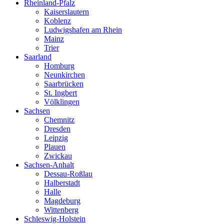
Rheinland-Pfalz
Kaiserslautern
Koblenz
Ludwigshafen am Rhein
Mainz
Trier
Saarland
Homburg
Neunkirchen
Saarbrücken
St. Ingbert
Völklingen
Sachsen
Chemnitz
Dresden
Leipzig
Plauen
Zwickau
Sachsen-Anhalt
Dessau-Roßlau
Halberstadt
Halle
Magdeburg
Wittenberg
Schleswig-Holstein