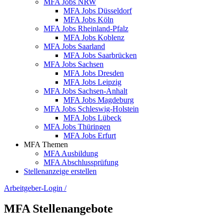
MFA Jobs NRW
MFA Jobs Düsseldorf
MFA Jobs Köln
MFA Jobs Rheinland-Pfalz
MFA Jobs Koblenz
MFA Jobs Saarland
MFA Jobs Saarbrücken
MFA Jobs Sachsen
MFA Jobs Dresden
MFA Jobs Leipzig
MFA Jobs Sachsen-Anhalt
MFA Jobs Magdeburg
MFA Jobs Schleswig-Holstein
MFA Jobs Lübeck
MFA Jobs Thüringen
MFA Jobs Erfurt
MFA Themen
MFA Ausbildung
MFA Abschlussprüfung
Stellenanzeige erstellen
Arbeitgeber-Login
/
MFA Stellenangebote