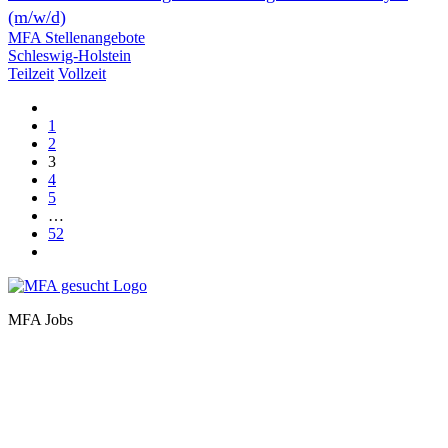
(m/w/d)
MFA Stellenangebote
Schleswig-Holstein
Teilzeit
Vollzeit
1
2
3
4
5
…
52
MFA Jobs
Baden-Württemberg
Bayern
Berlin
Brandenburg
Bremen
Hamburg