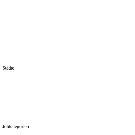
Hessen
Mecklenburg-Vorpommern
Niedersachsen
Nordrhein-Westfalen
Rheinland-Pfalz
Saarland
Sachsen
Sachsen-Anhalt
Schleswig-Holstein
Thüringen
Städte
Stuttgart
München
Frankfurt
Hannover
Düsseldorf
Köln
Koblenz
Leipzig
Jobkategorien