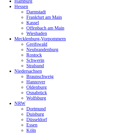
Hamburg
Hessen
Darmstadt
Frankfurt am Main
Kassel
Offenbach am Main
Wiesbaden
Mecklenburg-Vorpommern
Greifswald
Neubrandenburg
Rostock
Schwerin
Stralsund
Niedersachsen
Braunschweig
Hannover
Oldenburg
Osnabrück
Wolfsburg
NRW
Dortmund
Duisburg
Düsseldorf
Essen
Köln