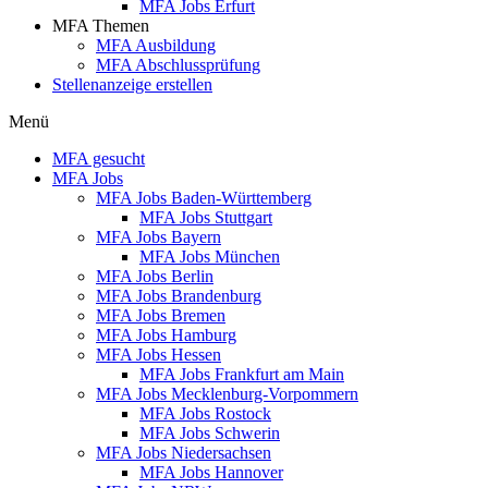
MFA Jobs Erfurt
MFA Themen
MFA Ausbildung
MFA Abschlussprüfung
Stellenanzeige erstellen
Menü
MFA gesucht
MFA Jobs
MFA Jobs Baden-Württemberg
MFA Jobs Stuttgart
MFA Jobs Bayern
MFA Jobs München
MFA Jobs Berlin
MFA Jobs Brandenburg
MFA Jobs Bremen
MFA Jobs Hamburg
MFA Jobs Hessen
MFA Jobs Frankfurt am Main
MFA Jobs Mecklenburg-Vorpommern
MFA Jobs Rostock
MFA Jobs Schwerin
MFA Jobs Niedersachsen
MFA Jobs Hannover