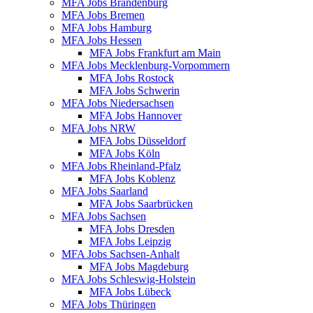
MFA Jobs Brandenburg
MFA Jobs Bremen
MFA Jobs Hamburg
MFA Jobs Hessen
MFA Jobs Frankfurt am Main
MFA Jobs Mecklenburg-Vorpommern
MFA Jobs Rostock
MFA Jobs Schwerin
MFA Jobs Niedersachsen
MFA Jobs Hannover
MFA Jobs NRW
MFA Jobs Düsseldorf
MFA Jobs Köln
MFA Jobs Rheinland-Pfalz
MFA Jobs Koblenz
MFA Jobs Saarland
MFA Jobs Saarbrücken
MFA Jobs Sachsen
MFA Jobs Dresden
MFA Jobs Leipzig
MFA Jobs Sachsen-Anhalt
MFA Jobs Magdeburg
MFA Jobs Schleswig-Holstein
MFA Jobs Lübeck
MFA Jobs Thüringen