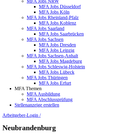
MFA Jobs NRW
MFA Jobs Düsseldorf
MFA Jobs Köln
MFA Jobs Rheinland-Pfalz
MFA Jobs Koblenz
MFA Jobs Saarland
MFA Jobs Saarbrücken
MFA Jobs Sachsen
MFA Jobs Dresden
MFA Jobs Leipzig
MFA Jobs Sachsen-Anhalt
MFA Jobs Magdeburg
MFA Jobs Schleswig-Holstein
MFA Jobs Lübeck
MFA Jobs Thüringen
MFA Jobs Erfurt
MFA Themen
MFA Ausbildung
MFA Abschlussprüfung
Stellenanzeige erstellen
Arbeitgeber-Login
/
Neubrandenburg