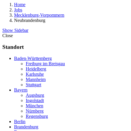
Home
Jobs
Mecklenburg-Vorpommern
Neubrandenburg
Show Sidebar
Close
Standort
Baden-Württemberg
Freiburg im Breisgau
Heidelberg
Karlsruhe
Mannheim
Stuttgart
Bayern
Augsburg
Ingolstadt
München
Nürnberg
Regensburg
Berlin
Brandenburg