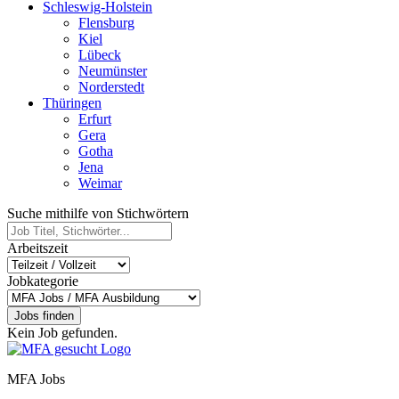
Schleswig-Holstein
Flensburg
Kiel
Lübeck
Neumünster
Norderstedt
Thüringen
Erfurt
Gera
Gotha
Jena
Weimar
Suche mithilfe von Stichwörtern
Arbeitszeit
Jobkategorie
Jobs finden
Kein Job gefunden.
MFA Jobs