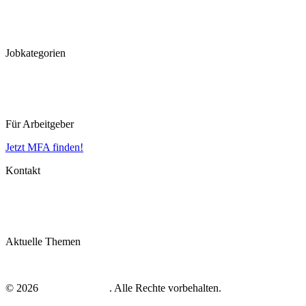
Köln
Koblenz
Leipzig
Jobkategorien
MFA
MTLA
MTRA
Für Arbeitgeber
Jetzt MFA finden!
Kontakt
Impressum
Datenschutz
AGB
Aktuelle Themen
MFA Ausbildung
© 2026
mfa-gesucht.net
. Alle Rechte vorbehalten.