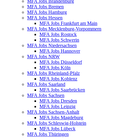
MFA Jobs Brandenburg
MFA Jobs Bremen
MFA Jobs Hamburg
MFA Jobs Hessen
MFA Jobs Frankfurt am Main
MFA Jobs Mecklenburg-Vorpommern
MFA Jobs Rostock
MFA Jobs Schwerin
MFA Jobs Niedersachsen
MFA Jobs Hannover
MFA Jobs NRW
MFA Jobs Düsseldorf
MFA Jobs Köln
MFA Jobs Rheinland-Pfalz
MFA Jobs Koblenz
MFA Jobs Saarland
MFA Jobs Saarbrücken
MFA Jobs Sachsen
MFA Jobs Dresden
MFA Jobs Leipzig
MFA Jobs Sachsen-Anhalt
MFA Jobs Magdeburg
MFA Jobs Schleswig-Holstein
MFA Jobs Lübeck
MFA Jobs Thüringen