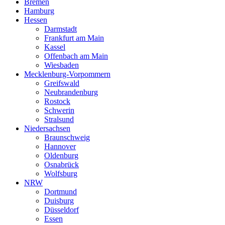
Bremen
Hamburg
Hessen
Darmstadt
Frankfurt am Main
Kassel
Offenbach am Main
Wiesbaden
Mecklenburg-Vorpommern
Greifswald
Neubrandenburg
Rostock
Schwerin
Stralsund
Niedersachsen
Braunschweig
Hannover
Oldenburg
Osnabrück
Wolfsburg
NRW
Dortmund
Duisburg
Düsseldorf
Essen