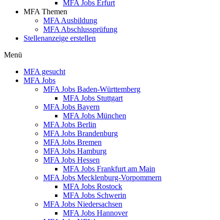
MFA Jobs Erfurt
MFA Themen
MFA Ausbildung
MFA Abschlussprüfung
Stellenanzeige erstellen
Menü
MFA gesucht
MFA Jobs
MFA Jobs Baden-Württemberg
MFA Jobs Stuttgart
MFA Jobs Bayern
MFA Jobs München
MFA Jobs Berlin
MFA Jobs Brandenburg
MFA Jobs Bremen
MFA Jobs Hamburg
MFA Jobs Hessen
MFA Jobs Frankfurt am Main
MFA Jobs Mecklenburg-Vorpommern
MFA Jobs Rostock
MFA Jobs Schwerin
MFA Jobs Niedersachsen
MFA Jobs Hannover