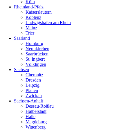
Köln
Rheinland-Pfalz
Kaiserslautern
Koblenz
Ludwigshafen am Rhein
Mainz
Trier
Saarland
Homburg
Neunkirchen
Saarbrücken
St. Ingbert
Völklingen
Sachsen
Chemnitz
Dresden
Leipzig
Plauen
Zwickau
Sachsen-Anhalt
Dessau-Roßlau
Halberstadt
Halle
Magdeburg
Wittenberg