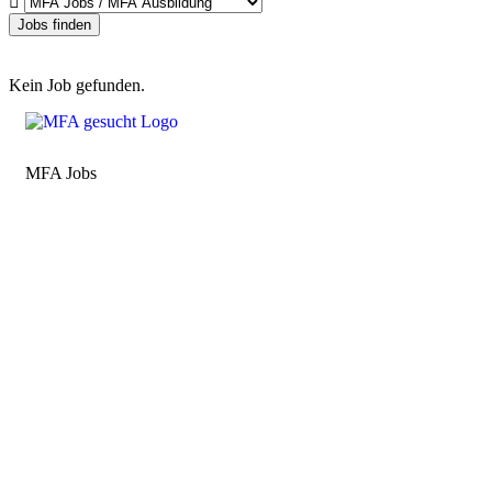
Jobs finden
Kein Job gefunden.
MFA Jobs
Baden-Württemberg
Bayern
Berlin
Brandenburg
Bremen
Hamburg
Hessen
Mecklenburg-Vorpommern
Niedersachsen
Nordrhein-Westfalen
Rheinland-Pfalz
Saarland
Sachsen