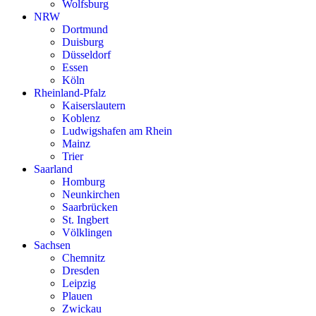
Wolfsburg
NRW
Dortmund
Duisburg
Düsseldorf
Essen
Köln
Rheinland-Pfalz
Kaiserslautern
Koblenz
Ludwigshafen am Rhein
Mainz
Trier
Saarland
Homburg
Neunkirchen
Saarbrücken
St. Ingbert
Völklingen
Sachsen
Chemnitz
Dresden
Leipzig
Plauen
Zwickau