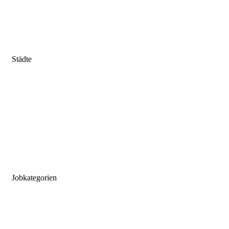
Sachsen-Anhalt
Schleswig-Holstein
Thüringen
Städte
Stuttgart
München
Frankfurt
Hannover
Düsseldorf
Köln
Koblenz
Leipzig
Jobkategorien
MFA
MTLA
MTRA