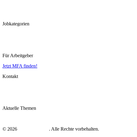
Köln
Koblenz
Leipzig
Jobkategorien
MFA
MTLA
MTRA
Für Arbeitgeber
Jetzt MFA finden!
Kontakt
Impressum
Datenschutz
AGB
Aktuelle Themen
MFA Ausbildung
© 2026
mfa-gesucht.net
. Alle Rechte vorbehalten.