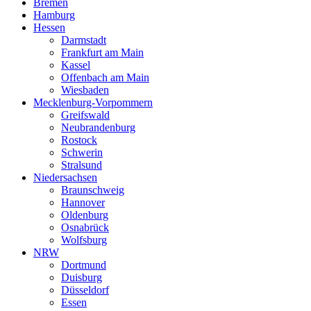
Bremen
Hamburg
Hessen
Darmstadt
Frankfurt am Main
Kassel
Offenbach am Main
Wiesbaden
Mecklenburg-Vorpommern
Greifswald
Neubrandenburg
Rostock
Schwerin
Stralsund
Niedersachsen
Braunschweig
Hannover
Oldenburg
Osnabrück
Wolfsburg
NRW
Dortmund
Duisburg
Düsseldorf
Essen