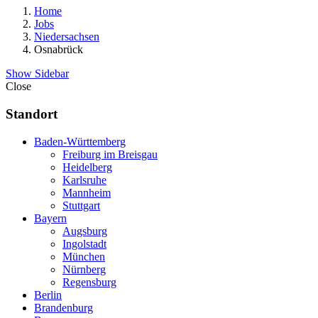
Home
Jobs
Niedersachsen
Osnabrück
Show Sidebar
Close
Standort
Baden-Württemberg
Freiburg im Breisgau
Heidelberg
Karlsruhe
Mannheim
Stuttgart
Bayern
Augsburg
Ingolstadt
München
Nürnberg
Regensburg
Berlin
Brandenburg