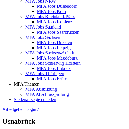
MFA Jobs NRW
MFA Jobs Düsseldorf
MFA Jobs Köln
MFA Jobs Rheinland-Pfalz
MFA Jobs Koblenz
MFA Jobs Saarland
MFA Jobs Saarbrücken
MFA Jobs Sachsen
MFA Jobs Dresden
MFA Jobs Leipzig
MFA Jobs Sachsen-Anhalt
MFA Jobs Magdeburg
MFA Jobs Schleswig-Holstein
MFA Jobs Lübeck
MFA Jobs Thüringen
MFA Jobs Erfurt
MFA Themen
MFA Ausbildung
MFA Abschlussprüfung
Stellenanzeige erstellen
Arbeitgeber-Login
/
Osnabrück