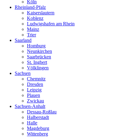
Köln
Rheinland-Pfalz
Kaiserslautern
Koblenz
Ludwigshafen am Rhein
Mainz
Trier
Saarland
Homburg
Neunkirchen
Saarbrücken
St. Ingbert
Völklingen
Sachsen
Chemnitz
Dresden
Leipzig
Plauen
Zwickau
Sachsen-Anhalt
Dessau-Roßlau
Halberstadt
Halle
Magdeburg
Wittenberg