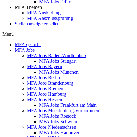
MFA Jobs Erfurt
MFA Themen
MFA Ausbildung
MFA Abschlussprüfung
Stellenanzeige erstellen
Menü
MFA gesucht
MFA Jobs
MFA Jobs Baden-Württemberg
MFA Jobs Stuttgart
MFA Jobs Bayern
MFA Jobs München
MFA Jobs Berlin
MFA Jobs Brandenburg
MFA Jobs Bremen
MFA Jobs Hamburg
MFA Jobs Hessen
MFA Jobs Frankfurt am Main
MFA Jobs Mecklenburg-Vorpommern
MFA Jobs Rostock
MFA Jobs Schwerin
MFA Jobs Niedersachsen
MFA Jobs Hannover