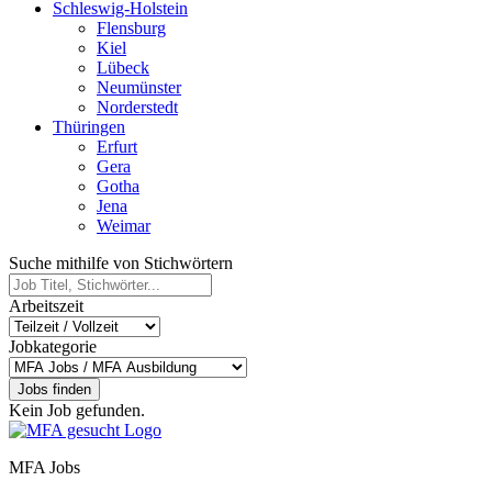
Schleswig-Holstein
Flensburg
Kiel
Lübeck
Neumünster
Norderstedt
Thüringen
Erfurt
Gera
Gotha
Jena
Weimar
Suche mithilfe von Stichwörtern
Arbeitszeit
Jobkategorie
Jobs finden
Kein Job gefunden.
MFA Jobs