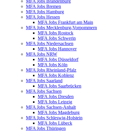
MFA Jobs Brandenburg
MFA Jobs Bremen
MFA Jobs Hamburg
MFA Jobs Hessen
MFA Jobs Frankfurt am Main
MFA Jobs Mecklenburg-Vorpommern
MFA Jobs Rostock
MFA Jobs Schwerin
MFA Jobs Niedersachsen
MFA Jobs Hannover
MFA Jobs NRW
MFA Jobs Düsseldorf
MFA Jobs Köln
MFA Jobs Rheinland-Pfalz
MFA Jobs Koblenz
MFA Jobs Saarland
MFA Jobs Saarbrücken
MFA Jobs Sachsen
MFA Jobs Dresden
MFA Jobs Leipzig
MFA Jobs Sachsen-Anhalt
MFA Jobs Magdeburg
MFA Jobs Schleswig-Holstein
MFA Jobs Lübeck
MFA Jobs Thüringen