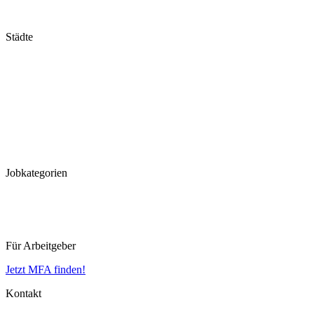
Schleswig-Holstein
Thüringen
Städte
Stuttgart
München
Frankfurt
Hannover
Düsseldorf
Köln
Koblenz
Leipzig
Jobkategorien
MFA
MTLA
MTRA
Für Arbeitgeber
Jetzt MFA finden!
Kontakt