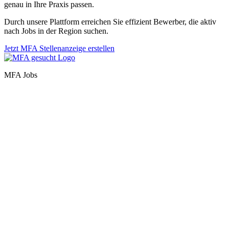
genau in Ihre Praxis passen.
Durch unsere Plattform erreichen Sie effizient Bewerber, die aktiv
nach Jobs in der Region suchen.
Jetzt MFA Stellenanzeige erstellen
MFA Jobs
Baden-Württemberg
Bayern
Berlin
Brandenburg
Bremen
Hamburg
Hessen
Mecklenburg-Vorpommern
Niedersachsen
Nordrhein-Westfalen
Rheinland-Pfalz
Saarland
Sachsen
Sachsen-Anhalt