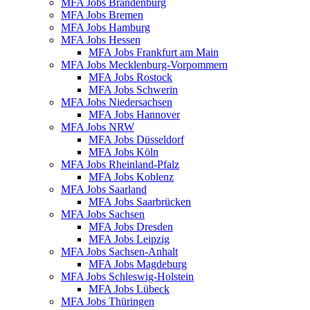
MFA Jobs Brandenburg
MFA Jobs Bremen
MFA Jobs Hamburg
MFA Jobs Hessen
MFA Jobs Frankfurt am Main
MFA Jobs Mecklenburg-Vorpommern
MFA Jobs Rostock
MFA Jobs Schwerin
MFA Jobs Niedersachsen
MFA Jobs Hannover
MFA Jobs NRW
MFA Jobs Düsseldorf
MFA Jobs Köln
MFA Jobs Rheinland-Pfalz
MFA Jobs Koblenz
MFA Jobs Saarland
MFA Jobs Saarbrücken
MFA Jobs Sachsen
MFA Jobs Dresden
MFA Jobs Leipzig
MFA Jobs Sachsen-Anhalt
MFA Jobs Magdeburg
MFA Jobs Schleswig-Holstein
MFA Jobs Lübeck
MFA Jobs Thüringen