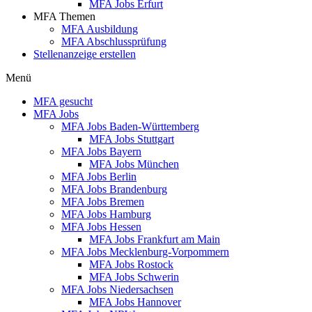
MFA Jobs Erfurt
MFA Themen
MFA Ausbildung
MFA Abschlussprüfung
Stellenanzeige erstellen
Menü
MFA gesucht
MFA Jobs
MFA Jobs Baden-Württemberg
MFA Jobs Stuttgart
MFA Jobs Bayern
MFA Jobs München
MFA Jobs Berlin
MFA Jobs Brandenburg
MFA Jobs Bremen
MFA Jobs Hamburg
MFA Jobs Hessen
MFA Jobs Frankfurt am Main
MFA Jobs Mecklenburg-Vorpommern
MFA Jobs Rostock
MFA Jobs Schwerin
MFA Jobs Niedersachsen
MFA Jobs Hannover