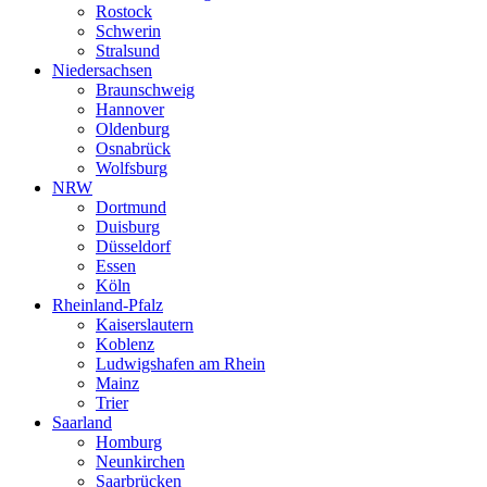
Rostock
Schwerin
Stralsund
Niedersachsen
Braunschweig
Hannover
Oldenburg
Osnabrück
Wolfsburg
NRW
Dortmund
Duisburg
Düsseldorf
Essen
Köln
Rheinland-Pfalz
Kaiserslautern
Koblenz
Ludwigshafen am Rhein
Mainz
Trier
Saarland
Homburg
Neunkirchen
Saarbrücken