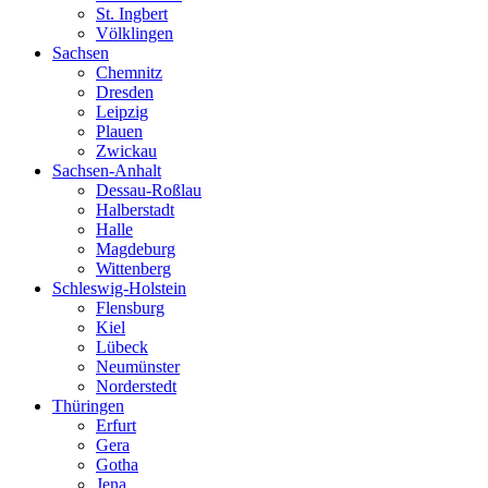
St. Ingbert
Völklingen
Sachsen
Chemnitz
Dresden
Leipzig
Plauen
Zwickau
Sachsen-Anhalt
Dessau-Roßlau
Halberstadt
Halle
Magdeburg
Wittenberg
Schleswig-Holstein
Flensburg
Kiel
Lübeck
Neumünster
Norderstedt
Thüringen
Erfurt
Gera
Gotha
Jena