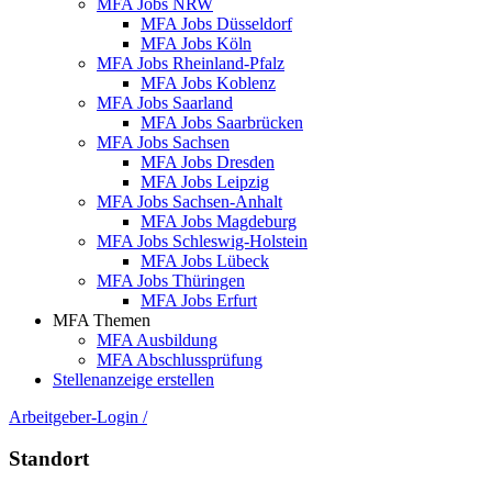
MFA Jobs NRW
MFA Jobs Düsseldorf
MFA Jobs Köln
MFA Jobs Rheinland-Pfalz
MFA Jobs Koblenz
MFA Jobs Saarland
MFA Jobs Saarbrücken
MFA Jobs Sachsen
MFA Jobs Dresden
MFA Jobs Leipzig
MFA Jobs Sachsen-Anhalt
MFA Jobs Magdeburg
MFA Jobs Schleswig-Holstein
MFA Jobs Lübeck
MFA Jobs Thüringen
MFA Jobs Erfurt
MFA Themen
MFA Ausbildung
MFA Abschlussprüfung
Stellenanzeige erstellen
Arbeitgeber-Login
/
Standort