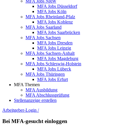
MFA Jobs NRW
MFA Jobs Düsseldorf
MFA Jobs Köln
MFA Jobs Rheinland-Pfalz
MFA Jobs Koblenz
MFA Jobs Saarland
MFA Jobs Saarbrücken
MFA Jobs Sachsen
MFA Jobs Dresden
MFA Jobs Leipzig
MFA Jobs Sachsen-Anhalt
MFA Jobs Magdeburg
MFA Jobs Schleswig-Holstein
MFA Jobs Lübeck
MFA Jobs Thüringen
MFA Jobs Erfurt
MFA Themen
MFA Ausbildung
MFA Abschlussprüfung
Stellenanzeige erstellen
Arbeitgeber-Login
/
Bei MFA-gesucht einloggen