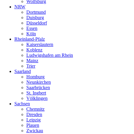
Wolfsburg
NRW
Dortmund
Duisburg
Düsseldorf
Essen
Köln
Rheinland-Pfalz
Kaiserslautern
Koblenz
Ludwigshafen am Rhein
Mainz
Trier
Saarland
Homburg
Neunkirchen
Saarbrücken
St. Ingbert
Völklingen
Sachsen
Chemnitz
Dresden
Leipzig
Plauen
Zwickau