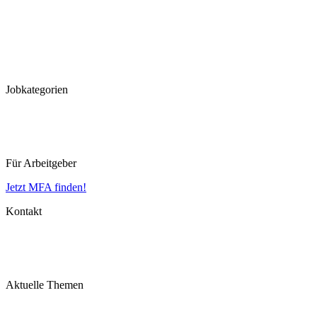
Frankfurt
Hannover
Düsseldorf
Köln
Koblenz
Leipzig
Jobkategorien
MFA
MTLA
MTRA
Für Arbeitgeber
Jetzt MFA finden!
Kontakt
Impressum
Datenschutz
AGB
Aktuelle Themen
MFA Ausbildung