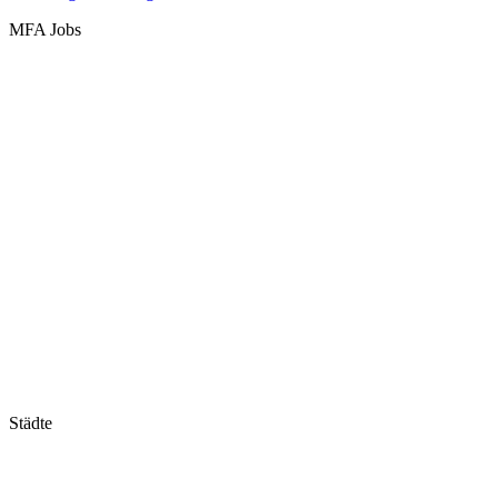
MFA Jobs
Baden-Württemberg
Bayern
Berlin
Brandenburg
Bremen
Hamburg
Hessen
Mecklenburg-Vorpommern
Niedersachsen
Nordrhein-Westfalen
Rheinland-Pfalz
Saarland
Sachsen
Sachsen-Anhalt
Schleswig-Holstein
Thüringen
Städte
Stuttgart
München