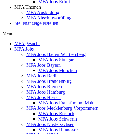
MFA Jobs Erfurt
MFA Themen
MFA Ausbildung
MFA Abschlussprüfung
Stellenanzeige erstellen
Menü
MFA gesucht
MFA Jobs
MFA Jobs Baden-Württemberg
MFA Jobs Stuttgart
MFA Jobs Bayern
MFA Jobs München
MFA Jobs Berlin
MFA Jobs Brandenburg
MFA Jobs Bremen
MFA Jobs Hamburg
MFA Jobs Hessen
MFA Jobs Frankfurt am Main
MFA Jobs Mecklenburg-Vorpommern
MFA Jobs Rostock
MFA Jobs Schwerin
MFA Jobs Niedersachsen
MFA Jobs Hannover