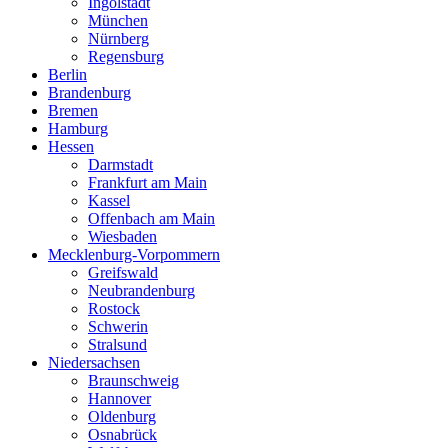
Ingolstadt
München
Nürnberg
Regensburg
Berlin
Brandenburg
Bremen
Hamburg
Hessen
Darmstadt
Frankfurt am Main
Kassel
Offenbach am Main
Wiesbaden
Mecklenburg-Vorpommern
Greifswald
Neubrandenburg
Rostock
Schwerin
Stralsund
Niedersachsen
Braunschweig
Hannover
Oldenburg
Osnabrück