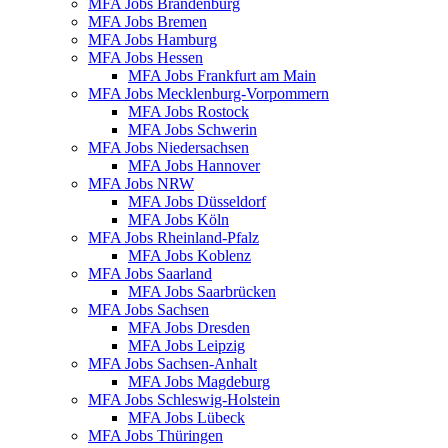
MFA Jobs Brandenburg
MFA Jobs Bremen
MFA Jobs Hamburg
MFA Jobs Hessen
MFA Jobs Frankfurt am Main
MFA Jobs Mecklenburg-Vorpommern
MFA Jobs Rostock
MFA Jobs Schwerin
MFA Jobs Niedersachsen
MFA Jobs Hannover
MFA Jobs NRW
MFA Jobs Düsseldorf
MFA Jobs Köln
MFA Jobs Rheinland-Pfalz
MFA Jobs Koblenz
MFA Jobs Saarland
MFA Jobs Saarbrücken
MFA Jobs Sachsen
MFA Jobs Dresden
MFA Jobs Leipzig
MFA Jobs Sachsen-Anhalt
MFA Jobs Magdeburg
MFA Jobs Schleswig-Holstein
MFA Jobs Lübeck
MFA Jobs Thüringen