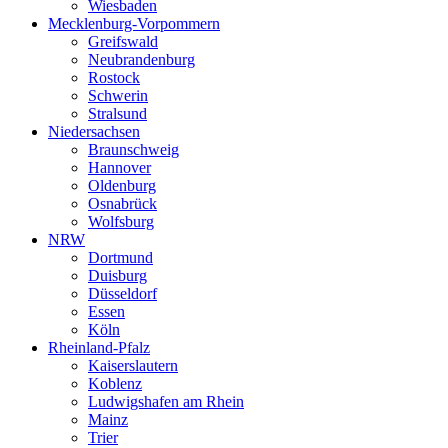
Wiesbaden
Mecklenburg-Vorpommern
Greifswald
Neubrandenburg
Rostock
Schwerin
Stralsund
Niedersachsen
Braunschweig
Hannover
Oldenburg
Osnabrück
Wolfsburg
NRW
Dortmund
Duisburg
Düsseldorf
Essen
Köln
Rheinland-Pfalz
Kaiserslautern
Koblenz
Ludwigshafen am Rhein
Mainz
Trier