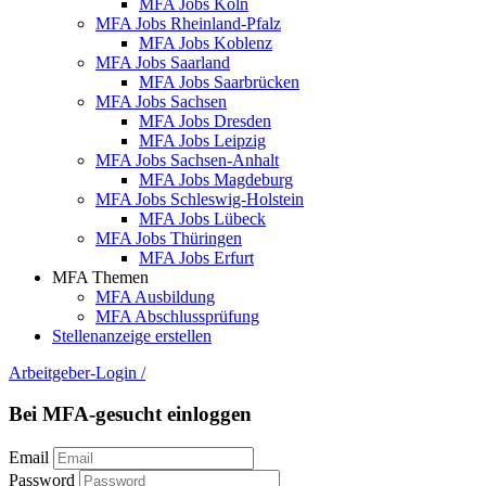
MFA Jobs Köln
MFA Jobs Rheinland-Pfalz
MFA Jobs Koblenz
MFA Jobs Saarland
MFA Jobs Saarbrücken
MFA Jobs Sachsen
MFA Jobs Dresden
MFA Jobs Leipzig
MFA Jobs Sachsen-Anhalt
MFA Jobs Magdeburg
MFA Jobs Schleswig-Holstein
MFA Jobs Lübeck
MFA Jobs Thüringen
MFA Jobs Erfurt
MFA Themen
MFA Ausbildung
MFA Abschlussprüfung
Stellenanzeige erstellen
Arbeitgeber-Login
/
Bei MFA-gesucht einloggen
Email
Password