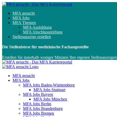
MFA gesucht
MFA Jobs
MFA Themen
MFA Ausbildung
MFA Abschlussprüfung
Stellenanzeige erstellen
Die Stellenbörse für medizinische Fachangestellte
Erstellen Sie innerhalb weniger Minuten Ihre eigenen Stellenanzeigen
MFA gesucht
MFA Jobs
MFA Jobs Baden-Württemberg
MFA Jobs Stuttgart
MFA Jobs Bayern
MFA Jobs München
MFA Jobs Berlin
MFA Jobs Brandenburg
MFA Jobs Bremen