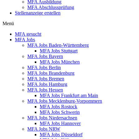
MFA Ausbildung
MFA Abschlussprüfung
Stellenanzeige erstellen
Menü
MFA gesucht
MFA Jobs
MFA Jobs Baden-Württemberg
MFA Jobs Stuttgart
MFA Jobs Bayern
MFA Jobs München
MFA Jobs Berlin
MFA Jobs Brandenburg
MFA Jobs Bremen
MFA Jobs Hamburg
MFA Jobs Hessen
MFA Jobs Frankfurt am Main
MFA Jobs Mecklenburg-Vorpommern
MFA Jobs Rostock
MFA Jobs Schwerin
MFA Jobs Niedersachsen
MFA Jobs Hannover
MFA Jobs NRW
MFA Jobs Düsseldorf