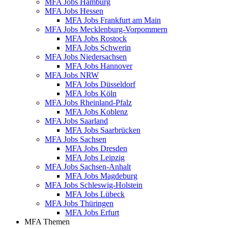
MFA Jobs Hamburg
MFA Jobs Hessen
MFA Jobs Frankfurt am Main
MFA Jobs Mecklenburg-Vorpommern
MFA Jobs Rostock
MFA Jobs Schwerin
MFA Jobs Niedersachsen
MFA Jobs Hannover
MFA Jobs NRW
MFA Jobs Düsseldorf
MFA Jobs Köln
MFA Jobs Rheinland-Pfalz
MFA Jobs Koblenz
MFA Jobs Saarland
MFA Jobs Saarbrücken
MFA Jobs Sachsen
MFA Jobs Dresden
MFA Jobs Leipzig
MFA Jobs Sachsen-Anhalt
MFA Jobs Magdeburg
MFA Jobs Schleswig-Holstein
MFA Jobs Lübeck
MFA Jobs Thüringen
MFA Jobs Erfurt
MFA Themen