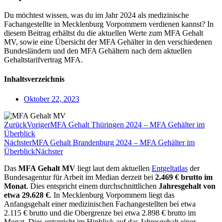
Du möchtest wissen, was du im Jahr 2024 als medizinische
Fachangestellte in Mecklenburg Vorpommern verdienen kannst? In
diesem Beitrag erhältst du die aktuellen Werte zum MFA Gehalt
MV, sowie eine Übersicht der MFA Gehälter in den verschiedenen
Bundesländern und den MFA Gehältern nach dem aktuellen
Gehaltstarifvertrag MFA.
Inhaltsverzeichnis
Oktober 22, 2023
Zurück
Voriger
MFA Gehalt Thüringen 2024 – MFA Gehälter im
Überblick
Nächster
MFA Gehalt Brandenburg 2024 – MFA Gehälter im
Überblick
Nächster
Das
MFA Gehalt
MV
liegt laut dem aktuellen
Entgeltatlas
der
Bundesagentur für Arbeit im Median derzeit bei
2.469 € brutto im
Monat
. Dies entspricht einem durchschnittlichen
Jahresgehalt von
etwa 29.628 €
. In Mecklenburg Vorpommern liegt das
Anfangsgehalt einer medizinischen Fachangestellten bei etwa
2.115 € brutto und die Obergrenze bei etwa 2.898 € brutto im
Monat. Dies entspricht im Hinblick auf das Jahresgehalt einer