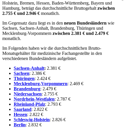
Holstein, Bremen, Hessen, Baden-Württemberg, Bayern und
Hamburg, beträgt das durchschnittliche Bruttogehalt
zwischen
2.755 € und 2.946 €
monatlich.
Im Gegensatz dazu liegt es in den
neuen Bundesländern
wie
Sachsen, Sachsen-Anhalt, Brandenburg, Thüringen und
Mecklenburg-Vorpommern
zwischen 2.381 € und 2.479 €
monatlich.
Im Folgenden haben wir die durchschnittlichen Brutto-
Monatsgehälter für medizinische Fachangestellte in den
verschiedenen Bundesländern aufgelistet.
Sachsen-Anhalt
:
2.381 €
Sachsen
: 2.386 €
Thüringen
: 2.424 €
Mecklenburg-Vorpommern
: 2.469 €
Brandenburg
: 2.479 €
Niedersachsen
: 2.755 €
Nordrhein-Westfalen
: 2.787 €
Rheinland-Pfalz
: 2.793 €
Saarland
: 2.822 €
Hessen
: 2.822 €
Schleswig-Holstein
: 2.826 €
Berlin
: 2.832 €