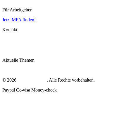
Für Arbeitgeber
Jetzt MFA finden!
Kontakt
Impressum
Datenschutz
AGB
Aktuelle Themen
MFA Ausbildung
© 2026
mfa-gesucht.net
. Alle Rechte vorbehalten.
Paypal
Cc-visa
Money-check