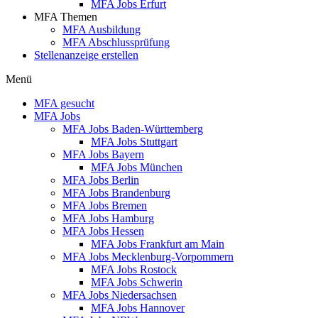
MFA Jobs Erfurt
MFA Themen
MFA Ausbildung
MFA Abschlussprüfung
Stellenanzeige erstellen
Menü
MFA gesucht
MFA Jobs
MFA Jobs Baden-Württemberg
MFA Jobs Stuttgart
MFA Jobs Bayern
MFA Jobs München
MFA Jobs Berlin
MFA Jobs Brandenburg
MFA Jobs Bremen
MFA Jobs Hamburg
MFA Jobs Hessen
MFA Jobs Frankfurt am Main
MFA Jobs Mecklenburg-Vorpommern
MFA Jobs Rostock
MFA Jobs Schwerin
MFA Jobs Niedersachsen
MFA Jobs Hannover