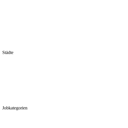
Niedersachsen
Nordrhein-Westfalen
Rheinland-Pfalz
Saarland
Sachsen
Sachsen-Anhalt
Schleswig-Holstein
Thüringen
Städte
Stuttgart
München
Frankfurt
Hannover
Düsseldorf
Köln
Koblenz
Leipzig
Jobkategorien
MFA
MTLA
MTRA