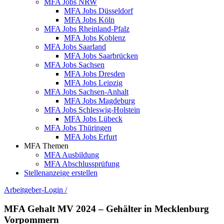
MFA Jobs NRW
MFA Jobs Düsseldorf
MFA Jobs Köln
MFA Jobs Rheinland-Pfalz
MFA Jobs Koblenz
MFA Jobs Saarland
MFA Jobs Saarbrücken
MFA Jobs Sachsen
MFA Jobs Dresden
MFA Jobs Leipzig
MFA Jobs Sachsen-Anhalt
MFA Jobs Magdeburg
MFA Jobs Schleswig-Holstein
MFA Jobs Lübeck
MFA Jobs Thüringen
MFA Jobs Erfurt
MFA Themen
MFA Ausbildung
MFA Abschlussprüfung
Stellenanzeige erstellen
Arbeitgeber-Login
/
MFA Gehalt MV 2024 – Gehälter in Mecklenburg
Vorpommern