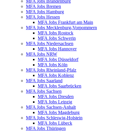
MFA Jobs Brandenburg
MFA Jobs Bremen
MFA Jobs Hamburg
MFA Jobs Hessen
MFA Jobs Frankfurt am Main
MFA Jobs Mecklenburg-Vorpommern
MFA Jobs Rostock
MFA Jobs Schwerin
MFA Jobs Niedersachsen
MFA Jobs Hannover
MFA Jobs NRW
MFA Jobs Düsseldorf
MFA Jobs Köln
MFA Jobs Rheinland-Pfalz
MFA Jobs Koblenz
MFA Jobs Saarland
MFA Jobs Saarbrücken
MFA Jobs Sachsen
MFA Jobs Dresden
MFA Jobs Leipzig
MFA Jobs Sachsen-Anhalt
MFA Jobs Magdeburg
MFA Jobs Schleswig-Holstein
MFA Jobs Lübeck
MFA Jobs Thüringen