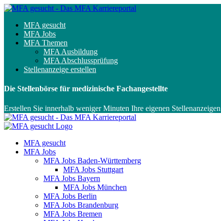
MFA gesucht
MFA Jobs
MFA Themen
MFA Ausbildung
MFA Abschlussprüfung
Stellenanzeige erstellen
Die Stellenbörse für medizinische Fachangestellte
Erstellen Sie innerhalb weniger Minuten Ihre eigenen Stellenanzeigen
MFA gesucht
MFA Jobs
MFA Jobs Baden-Württemberg
MFA Jobs Stuttgart
MFA Jobs Bayern
MFA Jobs München
MFA Jobs Berlin
MFA Jobs Brandenburg
MFA Jobs Bremen