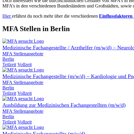
Dich interessiert wie die durchschnittlichen Gehälter von MFA’s in 
MFA’s in den verschiedenen Bundesländern und Großstädten, sowie 
Hier
erfährst du noch mehr über die verschiedenen
Einflussfaktoren
MFA Stellen in Berlin
Medizinische Fachangestellte / Arzthelfer (m/w/d) – Neurol
MFA Stellenangebote
Berlin
Teilzeit
Vollzeit
Medizinische Fachangestellte (m/w/d) – Kardiologie und P
MFA Stellenangebote
Berlin
Teilzeit
Vollzeit
Ausbildung zur Medizinischen Fachangestellten (m/w/d)
MFA Stellenangebote
Berlin
Teilzeit
Vollzeit
Medizinische Fachangestellte (m/w/d)