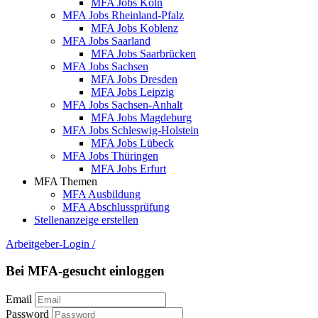
MFA Jobs Köln
MFA Jobs Rheinland-Pfalz
MFA Jobs Koblenz
MFA Jobs Saarland
MFA Jobs Saarbrücken
MFA Jobs Sachsen
MFA Jobs Dresden
MFA Jobs Leipzig
MFA Jobs Sachsen-Anhalt
MFA Jobs Magdeburg
MFA Jobs Schleswig-Holstein
MFA Jobs Lübeck
MFA Jobs Thüringen
MFA Jobs Erfurt
MFA Themen
MFA Ausbildung
MFA Abschlussprüfung
Stellenanzeige erstellen
Arbeitgeber-Login
/
Bei MFA-gesucht einloggen
Email
Password