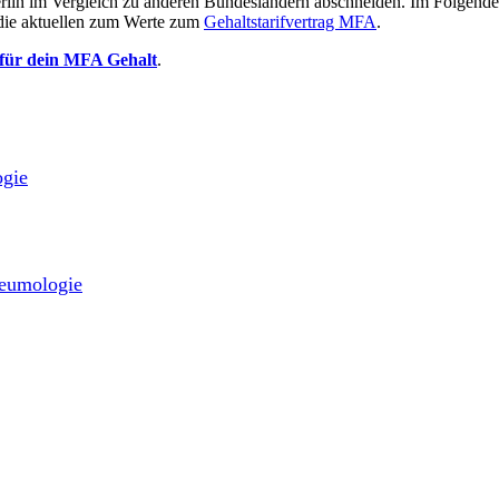
Berlin im Vergleich zu anderen Bundesländern abschneiden. Im Folgenden
die aktuellen zum Werte zum
Gehaltstarifvertrag MFA
.
 für dein MFA Gehalt
.
ogie
neumologie