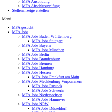
MFA Ausbildung
MFA Abschlussprüfung
Stellenanzeige erstellen
Menü
MFA gesucht
MFA Jobs
MFA Jobs Baden-Württemberg
MFA Jobs Stuttgart
MFA Jobs Bayern
MFA Jobs München
MFA Jobs Berlin
MFA Jobs Brandenburg
MFA Jobs Bremen
MFA Jobs Hamburg
MFA Jobs Hessen
MFA Jobs Frankfurt am Main
MFA Jobs Mecklenburg-Vorpommern
MFA Jobs Rostock
MFA Jobs Schwerin
MFA Jobs Niedersachsen
MFA Jobs Hannover
MFA Jobs NRW
MFA Jobs Düsseldorf