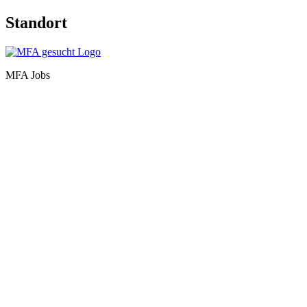
Standort
MFA Jobs
Baden-Württemberg
Bayern
Berlin
Brandenburg
Bremen
Hamburg
Hessen
Mecklenburg-Vorpommern
Niedersachsen
Nordrhein-Westfalen
Rheinland-Pfalz
Saarland
Sachsen
Sachsen-Anhalt
Schleswig-Holstein
Thüringen