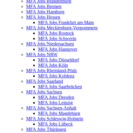
MFA Jobs Brandenburg
MFA Jobs Bremen
MFA Jobs Hamburg
MFA Jobs Hessen
MFA Jobs Frankfurt am Main
MFA Jobs Mecklenburg-Vorpommern
MFA Jobs Rostock
MFA Jobs Schwerin
MFA Jobs Niedersachsen
MFA Jobs Hannover
MFA Jobs NRW
MFA Jobs Düsseldorf
MFA Jobs Köln
MFA Jobs Rheinland-Pfalz
MFA Jobs Koblenz
MFA Jobs Saarland
MFA Jobs Saarbrücken
MFA Jobs Sachsen
MFA Jobs Dresden
MFA Jobs Leipzig
MFA Jobs Sachsen-Anhalt
MFA Jobs Magdeburg
MFA Jobs Schleswig-Holstein
MFA Jobs Lübeck
MFA Jobs Thüringen