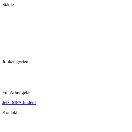
Städte
Stuttgart
München
Frankfurt
Hannover
Düsseldorf
Köln
Koblenz
Leipzig
Jobkategorien
MFA
MTLA
MTRA
Für Arbeitgeber
Jetzt MFA finden!
Kontakt
Impressum
Datenschutz