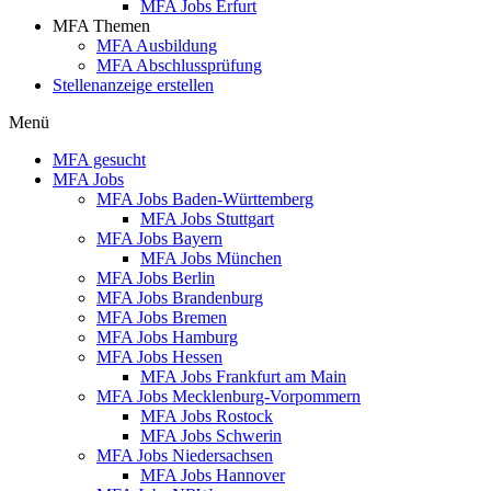
MFA Jobs Erfurt
MFA Themen
MFA Ausbildung
MFA Abschlussprüfung
Stellenanzeige erstellen
Menü
MFA gesucht
MFA Jobs
MFA Jobs Baden-Württemberg
MFA Jobs Stuttgart
MFA Jobs Bayern
MFA Jobs München
MFA Jobs Berlin
MFA Jobs Brandenburg
MFA Jobs Bremen
MFA Jobs Hamburg
MFA Jobs Hessen
MFA Jobs Frankfurt am Main
MFA Jobs Mecklenburg-Vorpommern
MFA Jobs Rostock
MFA Jobs Schwerin
MFA Jobs Niedersachsen
MFA Jobs Hannover