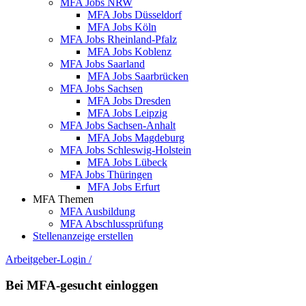
MFA Jobs NRW
MFA Jobs Düsseldorf
MFA Jobs Köln
MFA Jobs Rheinland-Pfalz
MFA Jobs Koblenz
MFA Jobs Saarland
MFA Jobs Saarbrücken
MFA Jobs Sachsen
MFA Jobs Dresden
MFA Jobs Leipzig
MFA Jobs Sachsen-Anhalt
MFA Jobs Magdeburg
MFA Jobs Schleswig-Holstein
MFA Jobs Lübeck
MFA Jobs Thüringen
MFA Jobs Erfurt
MFA Themen
MFA Ausbildung
MFA Abschlussprüfung
Stellenanzeige erstellen
Arbeitgeber-Login
/
Bei MFA-gesucht einloggen