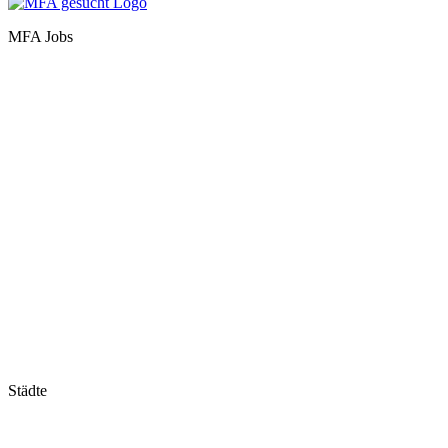
MFA Jobs
Baden-Württemberg
Bayern
Berlin
Brandenburg
Bremen
Hamburg
Hessen
Mecklenburg-Vorpommern
Niedersachsen
Nordrhein-Westfalen
Rheinland-Pfalz
Saarland
Sachsen
Sachsen-Anhalt
Schleswig-Holstein
Thüringen
Städte
Stuttgart
München