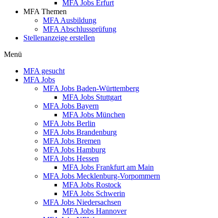
MFA Jobs Erfurt
MFA Themen
MFA Ausbildung
MFA Abschlussprüfung
Stellenanzeige erstellen
Menü
MFA gesucht
MFA Jobs
MFA Jobs Baden-Württemberg
MFA Jobs Stuttgart
MFA Jobs Bayern
MFA Jobs München
MFA Jobs Berlin
MFA Jobs Brandenburg
MFA Jobs Bremen
MFA Jobs Hamburg
MFA Jobs Hessen
MFA Jobs Frankfurt am Main
MFA Jobs Mecklenburg-Vorpommern
MFA Jobs Rostock
MFA Jobs Schwerin
MFA Jobs Niedersachsen
MFA Jobs Hannover