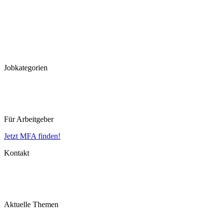
Frankfurt
Hannover
Düsseldorf
Köln
Koblenz
Leipzig
Jobkategorien
MFA
MTLA
MTRA
Für Arbeitgeber
Jetzt MFA finden!
Kontakt
Impressum
Datenschutz
AGB
Aktuelle Themen
MFA Ausbildung