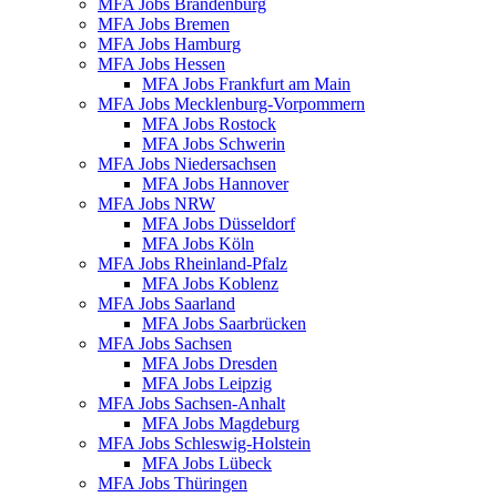
MFA Jobs Brandenburg
MFA Jobs Bremen
MFA Jobs Hamburg
MFA Jobs Hessen
MFA Jobs Frankfurt am Main
MFA Jobs Mecklenburg-Vorpommern
MFA Jobs Rostock
MFA Jobs Schwerin
MFA Jobs Niedersachsen
MFA Jobs Hannover
MFA Jobs NRW
MFA Jobs Düsseldorf
MFA Jobs Köln
MFA Jobs Rheinland-Pfalz
MFA Jobs Koblenz
MFA Jobs Saarland
MFA Jobs Saarbrücken
MFA Jobs Sachsen
MFA Jobs Dresden
MFA Jobs Leipzig
MFA Jobs Sachsen-Anhalt
MFA Jobs Magdeburg
MFA Jobs Schleswig-Holstein
MFA Jobs Lübeck
MFA Jobs Thüringen