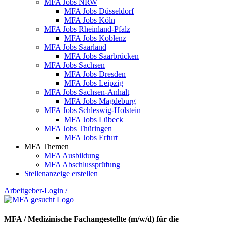
MFA Jobs NRW
MFA Jobs Düsseldorf
MFA Jobs Köln
MFA Jobs Rheinland-Pfalz
MFA Jobs Koblenz
MFA Jobs Saarland
MFA Jobs Saarbrücken
MFA Jobs Sachsen
MFA Jobs Dresden
MFA Jobs Leipzig
MFA Jobs Sachsen-Anhalt
MFA Jobs Magdeburg
MFA Jobs Schleswig-Holstein
MFA Jobs Lübeck
MFA Jobs Thüringen
MFA Jobs Erfurt
MFA Themen
MFA Ausbildung
MFA Abschlussprüfung
Stellenanzeige erstellen
Arbeitgeber-Login
/
MFA / Medizinische Fachangestellte (m/w/d) für die