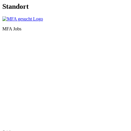
Standort
MFA Jobs
Baden-Württemberg
Bayern
Berlin
Brandenburg
Bremen
Hamburg
Hessen
Mecklenburg-Vorpommern
Niedersachsen
Nordrhein-Westfalen
Rheinland-Pfalz
Saarland
Sachsen
Sachsen-Anhalt
Schleswig-Holstein
Thüringen