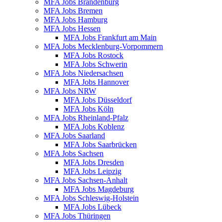
MFA Jobs Brandenburg
MFA Jobs Bremen
MFA Jobs Hamburg
MFA Jobs Hessen
MFA Jobs Frankfurt am Main
MFA Jobs Mecklenburg-Vorpommern
MFA Jobs Rostock
MFA Jobs Schwerin
MFA Jobs Niedersachsen
MFA Jobs Hannover
MFA Jobs NRW
MFA Jobs Düsseldorf
MFA Jobs Köln
MFA Jobs Rheinland-Pfalz
MFA Jobs Koblenz
MFA Jobs Saarland
MFA Jobs Saarbrücken
MFA Jobs Sachsen
MFA Jobs Dresden
MFA Jobs Leipzig
MFA Jobs Sachsen-Anhalt
MFA Jobs Magdeburg
MFA Jobs Schleswig-Holstein
MFA Jobs Lübeck
MFA Jobs Thüringen