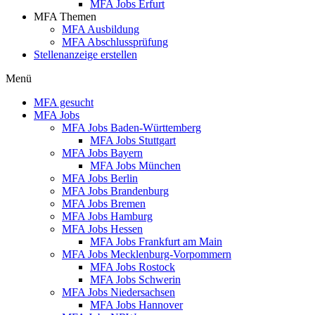
MFA Jobs Erfurt
MFA Themen
MFA Ausbildung
MFA Abschlussprüfung
Stellenanzeige erstellen
Menü
MFA gesucht
MFA Jobs
MFA Jobs Baden-Württemberg
MFA Jobs Stuttgart
MFA Jobs Bayern
MFA Jobs München
MFA Jobs Berlin
MFA Jobs Brandenburg
MFA Jobs Bremen
MFA Jobs Hamburg
MFA Jobs Hessen
MFA Jobs Frankfurt am Main
MFA Jobs Mecklenburg-Vorpommern
MFA Jobs Rostock
MFA Jobs Schwerin
MFA Jobs Niedersachsen
MFA Jobs Hannover