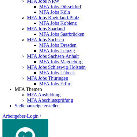
MFA Jobs NRW
MFA Jobs Düsseldorf
MFA Jobs Köln
MFA Jobs Rheinland-Pfalz
MFA Jobs Koblenz
MFA Jobs Saarland
MFA Jobs Saarbrücken
MFA Jobs Sachsen
MFA Jobs Dresden
MFA Jobs Leipzig
MFA Jobs Sachsen-Anhalt
MFA Jobs Magdeburg
MFA Jobs Schleswig-Holstein
MFA Jobs Lübeck
MFA Jobs Thüringen
MFA Jobs Erfurt
MFA Themen
MFA Ausbildung
MFA Abschlussprüfung
Stellenanzeige erstellen
Arbeitgeber-Login
/