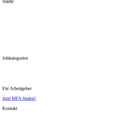
Städte
Stuttgart
München
Frankfurt
Hannover
Düsseldorf
Köln
Koblenz
Leipzig
Jobkategorien
MFA
MTLA
MTRA
Für Arbeitgeber
Jetzt MFA finden!
Kontakt
Impressum
Datenschutz
AGB