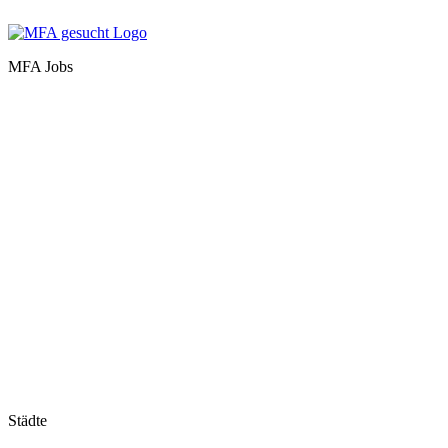
MFA Jobs
Baden-Württemberg
Bayern
Berlin
Brandenburg
Bremen
Hamburg
Hessen
Mecklenburg-Vorpommern
Niedersachsen
Nordrhein-Westfalen
Rheinland-Pfalz
Saarland
Sachsen
Sachsen-Anhalt
Schleswig-Holstein
Thüringen
Städte