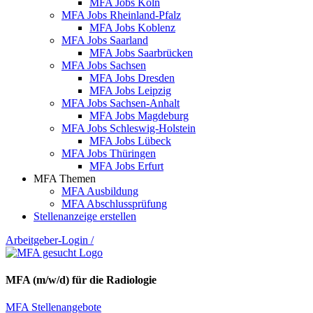
MFA Jobs Köln
MFA Jobs Rheinland-Pfalz
MFA Jobs Koblenz
MFA Jobs Saarland
MFA Jobs Saarbrücken
MFA Jobs Sachsen
MFA Jobs Dresden
MFA Jobs Leipzig
MFA Jobs Sachsen-Anhalt
MFA Jobs Magdeburg
MFA Jobs Schleswig-Holstein
MFA Jobs Lübeck
MFA Jobs Thüringen
MFA Jobs Erfurt
MFA Themen
MFA Ausbildung
MFA Abschlussprüfung
Stellenanzeige erstellen
Arbeitgeber-Login
/
MFA (m/w/d) für die Radiologie
MFA Stellenangebote