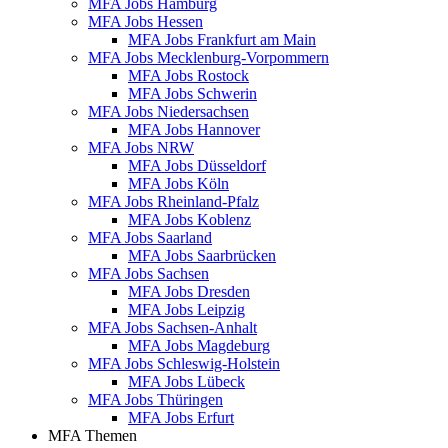
MFA Jobs Hamburg
MFA Jobs Hessen
MFA Jobs Frankfurt am Main
MFA Jobs Mecklenburg-Vorpommern
MFA Jobs Rostock
MFA Jobs Schwerin
MFA Jobs Niedersachsen
MFA Jobs Hannover
MFA Jobs NRW
MFA Jobs Düsseldorf
MFA Jobs Köln
MFA Jobs Rheinland-Pfalz
MFA Jobs Koblenz
MFA Jobs Saarland
MFA Jobs Saarbrücken
MFA Jobs Sachsen
MFA Jobs Dresden
MFA Jobs Leipzig
MFA Jobs Sachsen-Anhalt
MFA Jobs Magdeburg
MFA Jobs Schleswig-Holstein
MFA Jobs Lübeck
MFA Jobs Thüringen
MFA Jobs Erfurt
MFA Themen