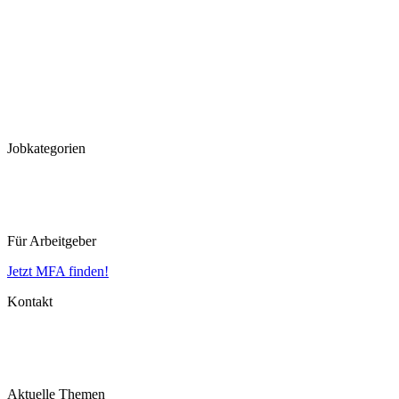
Stuttgart
München
Frankfurt
Hannover
Düsseldorf
Köln
Koblenz
Leipzig
Jobkategorien
MFA
MTLA
MTRA
Für Arbeitgeber
Jetzt MFA finden!
Kontakt
Impressum
Datenschutz
AGB
Aktuelle Themen