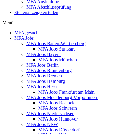
MFA Ausbildung
MFA Abschlussprüfung
Stellenanzeige erstellen
Menü
MFA gesucht
MFA Jobs
MFA Jobs Baden-Württemberg
MFA Jobs Stuttgart
MFA Jobs Bayern
MFA Jobs München
MFA Jobs Berlin
MFA Jobs Brandenburg
MFA Jobs Bremen
MFA Jobs Hamburg
MFA Jobs Hessen
MFA Jobs Frankfurt am Main
MFA Jobs Mecklenburg-Vorpommern
MFA Jobs Rostock
MFA Jobs Schwerin
MFA Jobs Niedersachsen
MFA Jobs Hannover
MFA Jobs NRW
MFA Jobs Düsseldorf