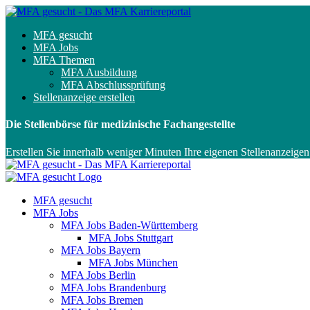
MFA gesucht
MFA Jobs
MFA Themen
MFA Ausbildung
MFA Abschlussprüfung
Stellenanzeige erstellen
Die Stellenbörse für medizinische Fachangestellte
Erstellen Sie innerhalb weniger Minuten Ihre eigenen Stellenanzeigen
MFA gesucht
MFA Jobs
MFA Jobs Baden-Württemberg
MFA Jobs Stuttgart
MFA Jobs Bayern
MFA Jobs München
MFA Jobs Berlin
MFA Jobs Brandenburg
MFA Jobs Bremen