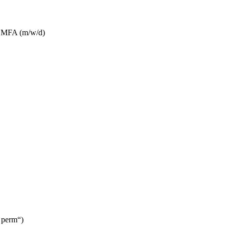
/ MFA (m/w/d)
 perm“)