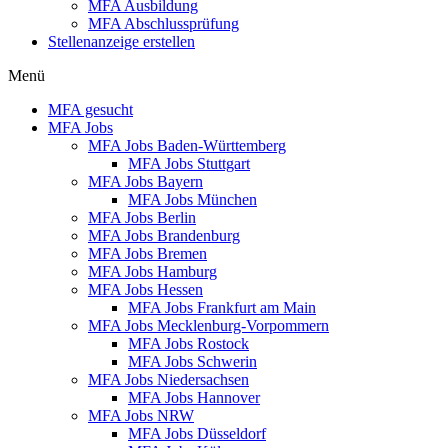
MFA Ausbildung
MFA Abschlussprüfung
Stellenanzeige erstellen
Menü
MFA gesucht
MFA Jobs
MFA Jobs Baden-Württemberg
MFA Jobs Stuttgart
MFA Jobs Bayern
MFA Jobs München
MFA Jobs Berlin
MFA Jobs Brandenburg
MFA Jobs Bremen
MFA Jobs Hamburg
MFA Jobs Hessen
MFA Jobs Frankfurt am Main
MFA Jobs Mecklenburg-Vorpommern
MFA Jobs Rostock
MFA Jobs Schwerin
MFA Jobs Niedersachsen
MFA Jobs Hannover
MFA Jobs NRW
MFA Jobs Düsseldorf