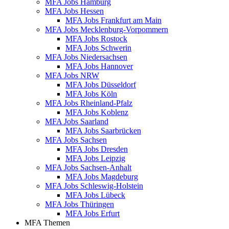
MFA Jobs Hamburg
MFA Jobs Hessen
MFA Jobs Frankfurt am Main
MFA Jobs Mecklenburg-Vorpommern
MFA Jobs Rostock
MFA Jobs Schwerin
MFA Jobs Niedersachsen
MFA Jobs Hannover
MFA Jobs NRW
MFA Jobs Düsseldorf
MFA Jobs Köln
MFA Jobs Rheinland-Pfalz
MFA Jobs Koblenz
MFA Jobs Saarland
MFA Jobs Saarbrücken
MFA Jobs Sachsen
MFA Jobs Dresden
MFA Jobs Leipzig
MFA Jobs Sachsen-Anhalt
MFA Jobs Magdeburg
MFA Jobs Schleswig-Holstein
MFA Jobs Lübeck
MFA Jobs Thüringen
MFA Jobs Erfurt
MFA Themen