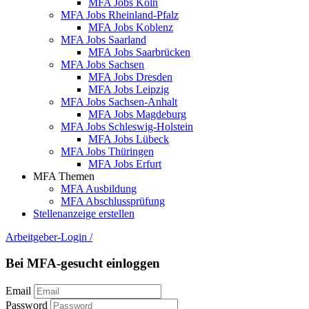
MFA Jobs Köln
MFA Jobs Rheinland-Pfalz
MFA Jobs Koblenz
MFA Jobs Saarland
MFA Jobs Saarbrücken
MFA Jobs Sachsen
MFA Jobs Dresden
MFA Jobs Leipzig
MFA Jobs Sachsen-Anhalt
MFA Jobs Magdeburg
MFA Jobs Schleswig-Holstein
MFA Jobs Lübeck
MFA Jobs Thüringen
MFA Jobs Erfurt
MFA Themen
MFA Ausbildung
MFA Abschlussprüfung
Stellenanzeige erstellen
Arbeitgeber-Login
/
Bei MFA-gesucht einloggen
Email
Password