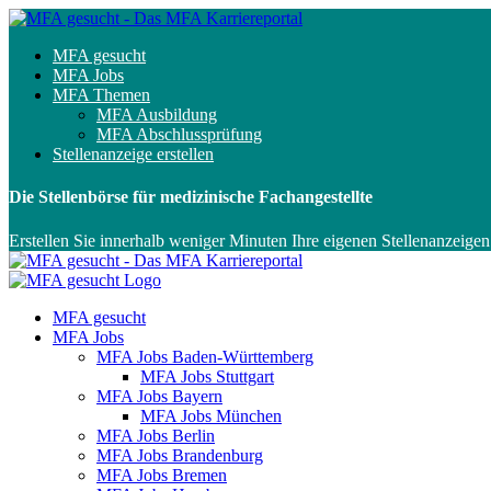
MFA gesucht
MFA Jobs
MFA Themen
MFA Ausbildung
MFA Abschlussprüfung
Stellenanzeige erstellen
Die Stellenbörse für medizinische Fachangestellte
Erstellen Sie innerhalb weniger Minuten Ihre eigenen Stellenanzeigen
MFA gesucht
MFA Jobs
MFA Jobs Baden-Württemberg
MFA Jobs Stuttgart
MFA Jobs Bayern
MFA Jobs München
MFA Jobs Berlin
MFA Jobs Brandenburg
MFA Jobs Bremen