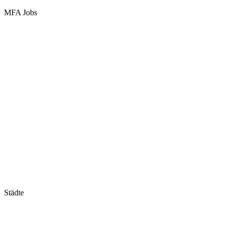
MFA Jobs
Baden-Württemberg
Bayern
Berlin
Brandenburg
Bremen
Hamburg
Hessen
Mecklenburg-Vorpommern
Niedersachsen
Nordrhein-Westfalen
Rheinland-Pfalz
Saarland
Sachsen
Sachsen-Anhalt
Schleswig-Holstein
Thüringen
Städte
Stuttgart
München