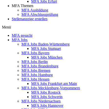
MFA Jobs Erfurt
MFA Themen
MFA Ausbildung
MFA Abschlussprüfung
Stellenanzeige erstellen
Menü
MFA gesucht
MFA Jobs
MFA Jobs Baden-Württemberg
MFA Jobs Stuttgart
MFA Jobs Bayern
MFA Jobs München
MFA Jobs Berlin
MFA Jobs Brandenburg
MFA Jobs Bremen
MFA Jobs Hamburg
MFA Jobs Hessen
MFA Jobs Frankfurt am Main
MFA Jobs Mecklenburg-Vorpommern
MFA Jobs Rostock
MFA Jobs Schwerin
MFA Jobs Niedersachsen
MFA Jobs Hannover