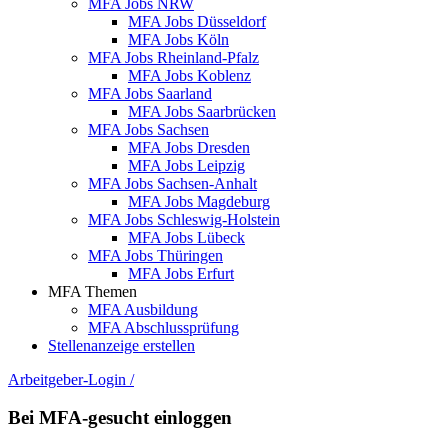
MFA Jobs NRW
MFA Jobs Düsseldorf
MFA Jobs Köln
MFA Jobs Rheinland-Pfalz
MFA Jobs Koblenz
MFA Jobs Saarland
MFA Jobs Saarbrücken
MFA Jobs Sachsen
MFA Jobs Dresden
MFA Jobs Leipzig
MFA Jobs Sachsen-Anhalt
MFA Jobs Magdeburg
MFA Jobs Schleswig-Holstein
MFA Jobs Lübeck
MFA Jobs Thüringen
MFA Jobs Erfurt
MFA Themen
MFA Ausbildung
MFA Abschlussprüfung
Stellenanzeige erstellen
Arbeitgeber-Login
/
Bei MFA-gesucht einloggen