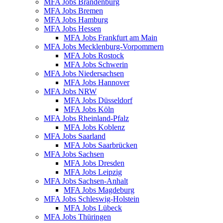
MFA Jobs Brandenburg
MFA Jobs Bremen
MFA Jobs Hamburg
MFA Jobs Hessen
MFA Jobs Frankfurt am Main
MFA Jobs Mecklenburg-Vorpommern
MFA Jobs Rostock
MFA Jobs Schwerin
MFA Jobs Niedersachsen
MFA Jobs Hannover
MFA Jobs NRW
MFA Jobs Düsseldorf
MFA Jobs Köln
MFA Jobs Rheinland-Pfalz
MFA Jobs Koblenz
MFA Jobs Saarland
MFA Jobs Saarbrücken
MFA Jobs Sachsen
MFA Jobs Dresden
MFA Jobs Leipzig
MFA Jobs Sachsen-Anhalt
MFA Jobs Magdeburg
MFA Jobs Schleswig-Holstein
MFA Jobs Lübeck
MFA Jobs Thüringen