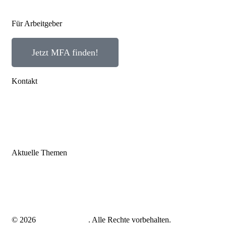
Für Arbeitgeber
Jetzt MFA finden!
Kontakt
Impressum
Datenschutz
AGB
Aktuelle Themen
MFA Ausbildung
© 2026
mfa-gesucht.net
. Alle Rechte vorbehalten.