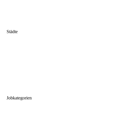
Sachsen-Anhalt
Schleswig-Holstein
Thüringen
Städte
Stuttgart
München
Frankfurt
Hannover
Düsseldorf
Köln
Koblenz
Leipzig
Jobkategorien
MFA
MTLA
MTRA