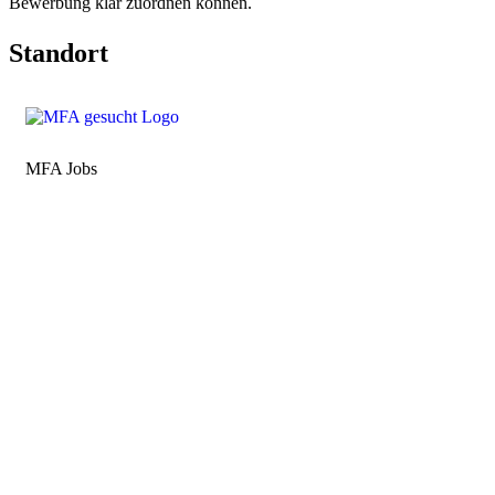
Bewerbung klar zuordnen können.
Standort
MFA Jobs
Baden-Württemberg
Bayern
Berlin
Brandenburg
Bremen
Hamburg
Hessen
Mecklenburg-Vorpommern
Niedersachsen
Nordrhein-Westfalen
Rheinland-Pfalz
Saarland
Sachsen