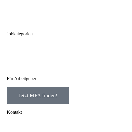
Düsseldorf
Köln
Koblenz
Leipzig
Jobkategorien
MFA
MTLA
MTRA
Für Arbeitgeber
Jetzt MFA finden!
Kontakt
Impressum