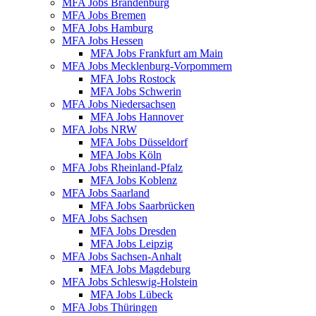
MFA Jobs Brandenburg
MFA Jobs Bremen
MFA Jobs Hamburg
MFA Jobs Hessen
MFA Jobs Frankfurt am Main
MFA Jobs Mecklenburg-Vorpommern
MFA Jobs Rostock
MFA Jobs Schwerin
MFA Jobs Niedersachsen
MFA Jobs Hannover
MFA Jobs NRW
MFA Jobs Düsseldorf
MFA Jobs Köln
MFA Jobs Rheinland-Pfalz
MFA Jobs Koblenz
MFA Jobs Saarland
MFA Jobs Saarbrücken
MFA Jobs Sachsen
MFA Jobs Dresden
MFA Jobs Leipzig
MFA Jobs Sachsen-Anhalt
MFA Jobs Magdeburg
MFA Jobs Schleswig-Holstein
MFA Jobs Lübeck
MFA Jobs Thüringen