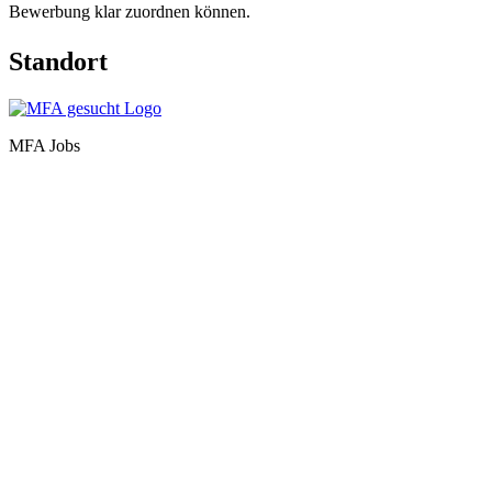
Bewerbung klar zuordnen können.
Standort
MFA Jobs
Baden-Württemberg
Bayern
Berlin
Brandenburg
Bremen
Hamburg
Hessen
Mecklenburg-Vorpommern
Niedersachsen
Nordrhein-Westfalen
Rheinland-Pfalz
Saarland
Sachsen
Sachsen-Anhalt
Schleswig-Holstein