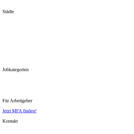
Thüringen
Städte
Stuttgart
München
Frankfurt
Hannover
Düsseldorf
Köln
Koblenz
Leipzig
Jobkategorien
MFA
MTLA
MTRA
Für Arbeitgeber
Jetzt MFA finden!
Kontakt
Impressum