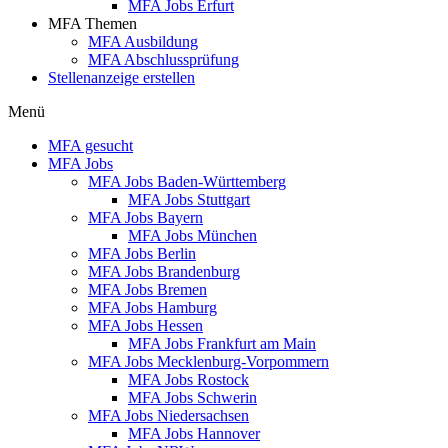
MFA Jobs Erfurt
MFA Themen
MFA Ausbildung
MFA Abschlussprüfung
Stellenanzeige erstellen
Menü
MFA gesucht
MFA Jobs
MFA Jobs Baden-Württemberg
MFA Jobs Stuttgart
MFA Jobs Bayern
MFA Jobs München
MFA Jobs Berlin
MFA Jobs Brandenburg
MFA Jobs Bremen
MFA Jobs Hamburg
MFA Jobs Hessen
MFA Jobs Frankfurt am Main
MFA Jobs Mecklenburg-Vorpommern
MFA Jobs Rostock
MFA Jobs Schwerin
MFA Jobs Niedersachsen
MFA Jobs Hannover