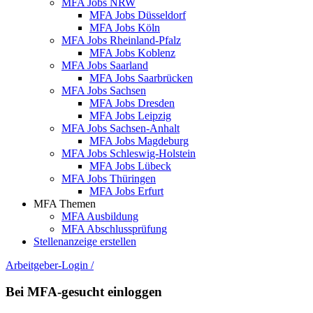
MFA Jobs NRW
MFA Jobs Düsseldorf
MFA Jobs Köln
MFA Jobs Rheinland-Pfalz
MFA Jobs Koblenz
MFA Jobs Saarland
MFA Jobs Saarbrücken
MFA Jobs Sachsen
MFA Jobs Dresden
MFA Jobs Leipzig
MFA Jobs Sachsen-Anhalt
MFA Jobs Magdeburg
MFA Jobs Schleswig-Holstein
MFA Jobs Lübeck
MFA Jobs Thüringen
MFA Jobs Erfurt
MFA Themen
MFA Ausbildung
MFA Abschlussprüfung
Stellenanzeige erstellen
Arbeitgeber-Login
/
Bei MFA-gesucht einloggen