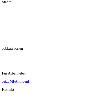
Städte
Stuttgart
München
Frankfurt
Hannover
Düsseldorf
Köln
Koblenz
Leipzig
Jobkategorien
MFA
MTLA
MTRA
Für Arbeitgeber
Jetzt MFA finden!
Kontakt
Impressum
Datenschutz
AGB