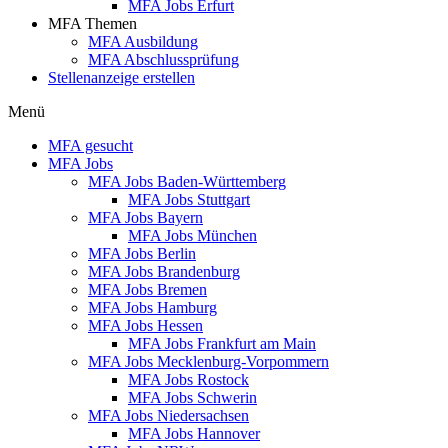
MFA Jobs Erfurt
MFA Themen
MFA Ausbildung
MFA Abschlussprüfung
Stellenanzeige erstellen
Menü
MFA gesucht
MFA Jobs
MFA Jobs Baden-Württemberg
MFA Jobs Stuttgart
MFA Jobs Bayern
MFA Jobs München
MFA Jobs Berlin
MFA Jobs Brandenburg
MFA Jobs Bremen
MFA Jobs Hamburg
MFA Jobs Hessen
MFA Jobs Frankfurt am Main
MFA Jobs Mecklenburg-Vorpommern
MFA Jobs Rostock
MFA Jobs Schwerin
MFA Jobs Niedersachsen
MFA Jobs Hannover