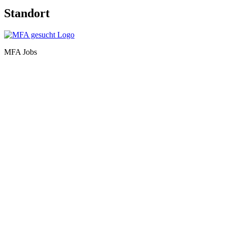
Standort
MFA Jobs
Baden-Württemberg
Bayern
Berlin
Brandenburg
Bremen
Hamburg
Hessen
Mecklenburg-Vorpommern
Niedersachsen
Nordrhein-Westfalen
Rheinland-Pfalz
Saarland
Sachsen
Sachsen-Anhalt
Schleswig-Holstein
Thüringen