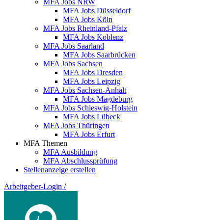
MFA Jobs NRW
MFA Jobs Düsseldorf
MFA Jobs Köln
MFA Jobs Rheinland-Pfalz
MFA Jobs Koblenz
MFA Jobs Saarland
MFA Jobs Saarbrücken
MFA Jobs Sachsen
MFA Jobs Dresden
MFA Jobs Leipzig
MFA Jobs Sachsen-Anhalt
MFA Jobs Magdeburg
MFA Jobs Schleswig-Holstein
MFA Jobs Lübeck
MFA Jobs Thüringen
MFA Jobs Erfurt
MFA Themen
MFA Ausbildung
MFA Abschlussprüfung
Stellenanzeige erstellen
Arbeitgeber-Login
/