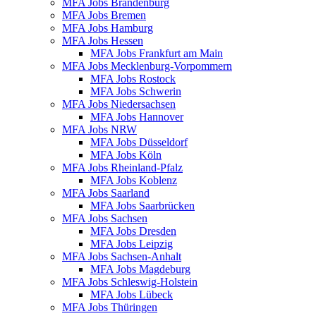
MFA Jobs Brandenburg
MFA Jobs Bremen
MFA Jobs Hamburg
MFA Jobs Hessen
MFA Jobs Frankfurt am Main
MFA Jobs Mecklenburg-Vorpommern
MFA Jobs Rostock
MFA Jobs Schwerin
MFA Jobs Niedersachsen
MFA Jobs Hannover
MFA Jobs NRW
MFA Jobs Düsseldorf
MFA Jobs Köln
MFA Jobs Rheinland-Pfalz
MFA Jobs Koblenz
MFA Jobs Saarland
MFA Jobs Saarbrücken
MFA Jobs Sachsen
MFA Jobs Dresden
MFA Jobs Leipzig
MFA Jobs Sachsen-Anhalt
MFA Jobs Magdeburg
MFA Jobs Schleswig-Holstein
MFA Jobs Lübeck
MFA Jobs Thüringen