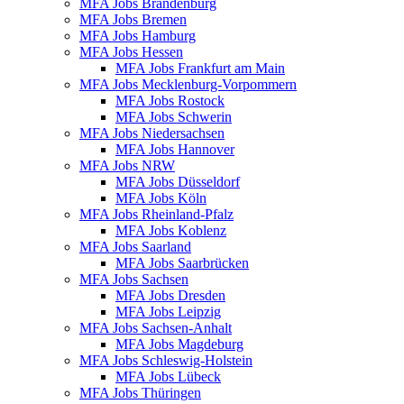
MFA Jobs Brandenburg
MFA Jobs Bremen
MFA Jobs Hamburg
MFA Jobs Hessen
MFA Jobs Frankfurt am Main
MFA Jobs Mecklenburg-Vorpommern
MFA Jobs Rostock
MFA Jobs Schwerin
MFA Jobs Niedersachsen
MFA Jobs Hannover
MFA Jobs NRW
MFA Jobs Düsseldorf
MFA Jobs Köln
MFA Jobs Rheinland-Pfalz
MFA Jobs Koblenz
MFA Jobs Saarland
MFA Jobs Saarbrücken
MFA Jobs Sachsen
MFA Jobs Dresden
MFA Jobs Leipzig
MFA Jobs Sachsen-Anhalt
MFA Jobs Magdeburg
MFA Jobs Schleswig-Holstein
MFA Jobs Lübeck
MFA Jobs Thüringen