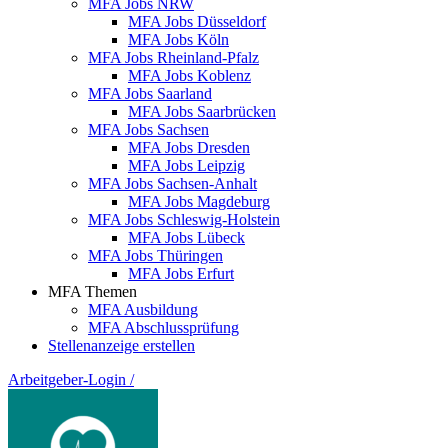
MFA Jobs NRW
MFA Jobs Düsseldorf
MFA Jobs Köln
MFA Jobs Rheinland-Pfalz
MFA Jobs Koblenz
MFA Jobs Saarland
MFA Jobs Saarbrücken
MFA Jobs Sachsen
MFA Jobs Dresden
MFA Jobs Leipzig
MFA Jobs Sachsen-Anhalt
MFA Jobs Magdeburg
MFA Jobs Schleswig-Holstein
MFA Jobs Lübeck
MFA Jobs Thüringen
MFA Jobs Erfurt
MFA Themen
MFA Ausbildung
MFA Abschlussprüfung
Stellenanzeige erstellen
Arbeitgeber-Login
/