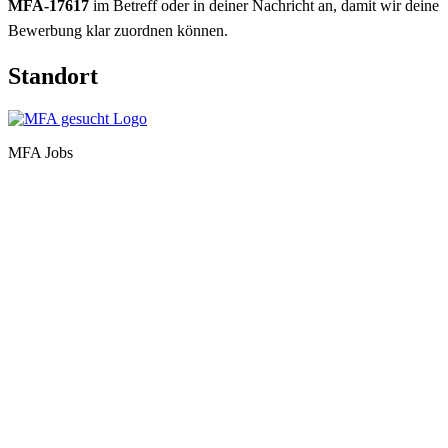
MFA-17617
im Betreff oder in deiner Nachricht an, damit wir deine
Bewerbung klar zuordnen können.
Standort
MFA Jobs
Baden-Württemberg
Bayern
Berlin
Brandenburg
Bremen
Hamburg
Hessen
Mecklenburg-Vorpommern
Niedersachsen
Nordrhein-Westfalen
Rheinland-Pfalz
Saarland
Sachsen
Sachsen-Anhalt