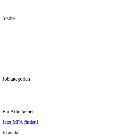
Schleswig-Holstein
Thüringen
Städte
Stuttgart
München
Frankfurt
Hannover
Düsseldorf
Köln
Koblenz
Leipzig
Jobkategorien
MFA
MTLA
MTRA
Für Arbeitgeber
Jetzt MFA finden!
Kontakt