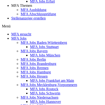
MFA Jobs Erfurt
MFA Themen
MFA Ausbildung
MFA Abschlussprüfung
Stellenanzeige erstellen
Menü
MFA gesucht
MFA Jobs
MFA Jobs Baden-Württemberg
MFA Jobs Stuttgart
MFA Jobs Bayern
MFA Jobs München
MFA Jobs Berlin
MFA Jobs Brandenburg
MFA Jobs Bremen
MFA Jobs Hamburg
MFA Jobs Hessen
MFA Jobs Frankfurt am Main
MFA Jobs Mecklenburg-Vorpommern
MFA Jobs Rostock
MFA Jobs Schwerin
MFA Jobs Niedersachsen
MFA Jobs Hannover