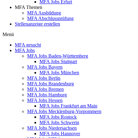
MFA Jobs Erfurt
MFA Themen
MFA Ausbildung
MFA Abschlussprüfung
Stellenanzeige erstellen
Menü
MFA gesucht
MFA Jobs
MFA Jobs Baden-Württemberg
MFA Jobs Stuttgart
MFA Jobs Bayern
MFA Jobs München
MFA Jobs Berlin
MFA Jobs Brandenburg
MFA Jobs Bremen
MFA Jobs Hamburg
MFA Jobs Hessen
MFA Jobs Frankfurt am Main
MFA Jobs Mecklenburg-Vorpommern
MFA Jobs Rostock
MFA Jobs Schwerin
MFA Jobs Niedersachsen
MFA Jobs Hannover