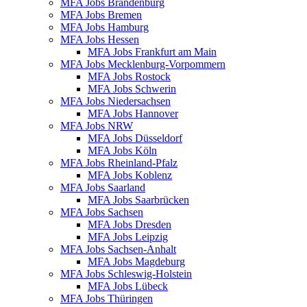
MFA Jobs Brandenburg
MFA Jobs Bremen
MFA Jobs Hamburg
MFA Jobs Hessen
MFA Jobs Frankfurt am Main
MFA Jobs Mecklenburg-Vorpommern
MFA Jobs Rostock
MFA Jobs Schwerin
MFA Jobs Niedersachsen
MFA Jobs Hannover
MFA Jobs NRW
MFA Jobs Düsseldorf
MFA Jobs Köln
MFA Jobs Rheinland-Pfalz
MFA Jobs Koblenz
MFA Jobs Saarland
MFA Jobs Saarbrücken
MFA Jobs Sachsen
MFA Jobs Dresden
MFA Jobs Leipzig
MFA Jobs Sachsen-Anhalt
MFA Jobs Magdeburg
MFA Jobs Schleswig-Holstein
MFA Jobs Lübeck
MFA Jobs Thüringen