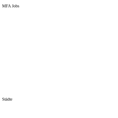
MFA Jobs
Baden-Württemberg
Bayern
Berlin
Brandenburg
Bremen
Hamburg
Hessen
Mecklenburg-Vorpommern
Niedersachsen
Nordrhein-Westfalen
Rheinland-Pfalz
Saarland
Sachsen
Sachsen-Anhalt
Schleswig-Holstein
Thüringen
Städte
Stuttgart
München
Frankfurt