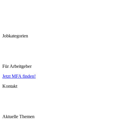
Hannover
Düsseldorf
Köln
Koblenz
Leipzig
Jobkategorien
MFA
MTLA
MTRA
Für Arbeitgeber
Jetzt MFA finden!
Kontakt
Impressum
Datenschutz
AGB
Aktuelle Themen
MFA Ausbildung