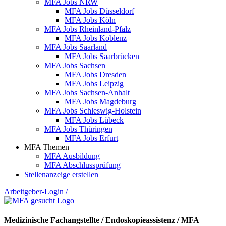
MFA Jobs NRW
MFA Jobs Düsseldorf
MFA Jobs Köln
MFA Jobs Rheinland-Pfalz
MFA Jobs Koblenz
MFA Jobs Saarland
MFA Jobs Saarbrücken
MFA Jobs Sachsen
MFA Jobs Dresden
MFA Jobs Leipzig
MFA Jobs Sachsen-Anhalt
MFA Jobs Magdeburg
MFA Jobs Schleswig-Holstein
MFA Jobs Lübeck
MFA Jobs Thüringen
MFA Jobs Erfurt
MFA Themen
MFA Ausbildung
MFA Abschlussprüfung
Stellenanzeige erstellen
Arbeitgeber-Login
/
Medizinische Fachangstellte / Endoskopieassistenz / MFA