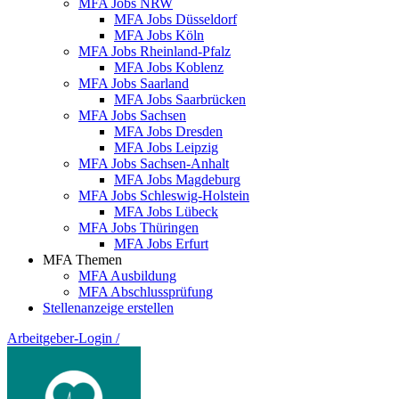
MFA Jobs NRW
MFA Jobs Düsseldorf
MFA Jobs Köln
MFA Jobs Rheinland-Pfalz
MFA Jobs Koblenz
MFA Jobs Saarland
MFA Jobs Saarbrücken
MFA Jobs Sachsen
MFA Jobs Dresden
MFA Jobs Leipzig
MFA Jobs Sachsen-Anhalt
MFA Jobs Magdeburg
MFA Jobs Schleswig-Holstein
MFA Jobs Lübeck
MFA Jobs Thüringen
MFA Jobs Erfurt
MFA Themen
MFA Ausbildung
MFA Abschlussprüfung
Stellenanzeige erstellen
Arbeitgeber-Login
/