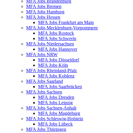
MFA Jobs Brandenburg
MFA Jobs Bremen
MFA Jobs Hamburg
MFA Jobs Hessen
MFA Jobs Frankfurt am Main
MFA Jobs Mecklenburg-Vorpommern
MFA Jobs Rostock
MFA Jobs Schwerin
MFA Jobs Niedersachsen
MFA Jobs Hannover
MFA Jobs NRW
MFA Jobs Düsseldorf
MFA Jobs Köln
MFA Jobs Rheinland-Pfalz
MFA Jobs Koblenz
MFA Jobs Saarland
MFA Jobs Saarbrücken
MFA Jobs Sachsen
MFA Jobs Dresden
MFA Jobs Leipzig
MFA Jobs Sachsen-Anhalt
MFA Jobs Magdeburg
MFA Jobs Schleswig-Holstein
MFA Jobs Lübeck
MFA Jobs Thüringen