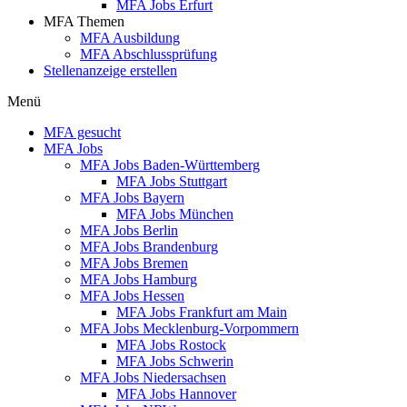
MFA Jobs Erfurt
MFA Themen
MFA Ausbildung
MFA Abschlussprüfung
Stellenanzeige erstellen
Menü
MFA gesucht
MFA Jobs
MFA Jobs Baden-Württemberg
MFA Jobs Stuttgart
MFA Jobs Bayern
MFA Jobs München
MFA Jobs Berlin
MFA Jobs Brandenburg
MFA Jobs Bremen
MFA Jobs Hamburg
MFA Jobs Hessen
MFA Jobs Frankfurt am Main
MFA Jobs Mecklenburg-Vorpommern
MFA Jobs Rostock
MFA Jobs Schwerin
MFA Jobs Niedersachsen
MFA Jobs Hannover