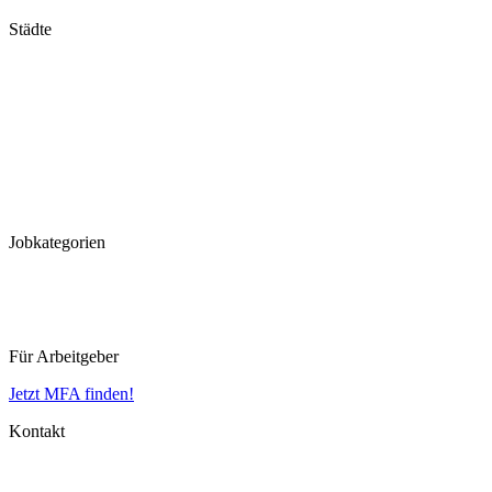
Städte
Stuttgart
München
Frankfurt
Hannover
Düsseldorf
Köln
Koblenz
Leipzig
Jobkategorien
MFA
MTLA
MTRA
Für Arbeitgeber
Jetzt MFA finden!
Kontakt
Impressum
Datenschutz