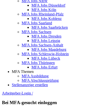
MFA Jobs NRW
MFA Jobs Düsseldorf
MFA Jobs Köln
MFA Jobs Rheinland-Pfalz
MFA Jobs Koblenz
MFA Jobs Saarland
MFA Jobs Saarbrücken
MFA Jobs Sachsen
MFA Jobs Dresden
MFA Jobs Leipzig
MFA Jobs Sachsen-Anhalt
MFA Jobs Magdeburg
MFA Jobs Schleswig-Holstein
MFA Jobs Lübeck
MFA Jobs Thüringen
MFA Jobs Erfurt
MFA Themen
MFA Ausbildung
MFA Abschlussprüfung
Stellenanzeige erstellen
Arbeitgeber-Login
/
Bei MFA-gesucht einloggen