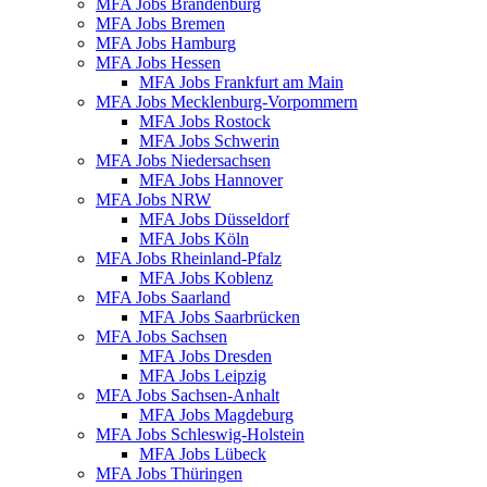
MFA Jobs Brandenburg
MFA Jobs Bremen
MFA Jobs Hamburg
MFA Jobs Hessen
MFA Jobs Frankfurt am Main
MFA Jobs Mecklenburg-Vorpommern
MFA Jobs Rostock
MFA Jobs Schwerin
MFA Jobs Niedersachsen
MFA Jobs Hannover
MFA Jobs NRW
MFA Jobs Düsseldorf
MFA Jobs Köln
MFA Jobs Rheinland-Pfalz
MFA Jobs Koblenz
MFA Jobs Saarland
MFA Jobs Saarbrücken
MFA Jobs Sachsen
MFA Jobs Dresden
MFA Jobs Leipzig
MFA Jobs Sachsen-Anhalt
MFA Jobs Magdeburg
MFA Jobs Schleswig-Holstein
MFA Jobs Lübeck
MFA Jobs Thüringen