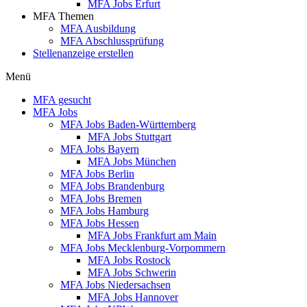
MFA Jobs Erfurt
MFA Themen
MFA Ausbildung
MFA Abschlussprüfung
Stellenanzeige erstellen
Menü
MFA gesucht
MFA Jobs
MFA Jobs Baden-Württemberg
MFA Jobs Stuttgart
MFA Jobs Bayern
MFA Jobs München
MFA Jobs Berlin
MFA Jobs Brandenburg
MFA Jobs Bremen
MFA Jobs Hamburg
MFA Jobs Hessen
MFA Jobs Frankfurt am Main
MFA Jobs Mecklenburg-Vorpommern
MFA Jobs Rostock
MFA Jobs Schwerin
MFA Jobs Niedersachsen
MFA Jobs Hannover