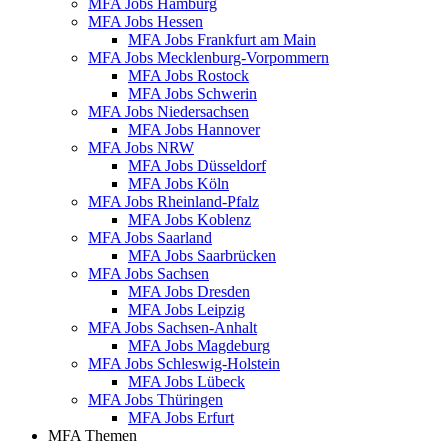
MFA Jobs Hamburg
MFA Jobs Hessen
MFA Jobs Frankfurt am Main
MFA Jobs Mecklenburg-Vorpommern
MFA Jobs Rostock
MFA Jobs Schwerin
MFA Jobs Niedersachsen
MFA Jobs Hannover
MFA Jobs NRW
MFA Jobs Düsseldorf
MFA Jobs Köln
MFA Jobs Rheinland-Pfalz
MFA Jobs Koblenz
MFA Jobs Saarland
MFA Jobs Saarbrücken
MFA Jobs Sachsen
MFA Jobs Dresden
MFA Jobs Leipzig
MFA Jobs Sachsen-Anhalt
MFA Jobs Magdeburg
MFA Jobs Schleswig-Holstein
MFA Jobs Lübeck
MFA Jobs Thüringen
MFA Jobs Erfurt
MFA Themen