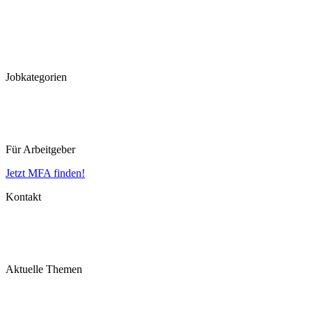
Hannover
Düsseldorf
Köln
Koblenz
Leipzig
Jobkategorien
MFA
MTLA
MTRA
Für Arbeitgeber
Jetzt MFA finden!
Kontakt
Impressum
Datenschutz
AGB
Aktuelle Themen
MFA Ausbildung