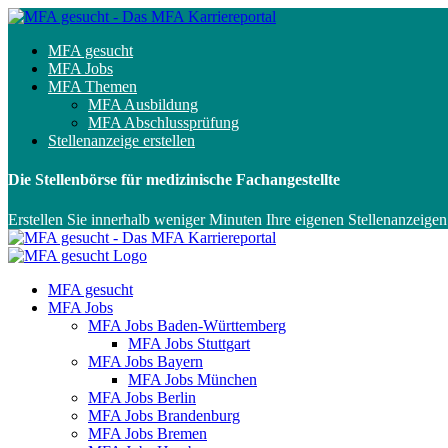
MFA gesucht
MFA Jobs
MFA Themen
MFA Ausbildung
MFA Abschlussprüfung
Stellenanzeige erstellen
Die Stellenbörse für medizinische Fachangestellte
Erstellen Sie innerhalb weniger Minuten Ihre eigenen Stellenanzeigen
MFA gesucht
MFA Jobs
MFA Jobs Baden-Württemberg
MFA Jobs Stuttgart
MFA Jobs Bayern
MFA Jobs München
MFA Jobs Berlin
MFA Jobs Brandenburg
MFA Jobs Bremen