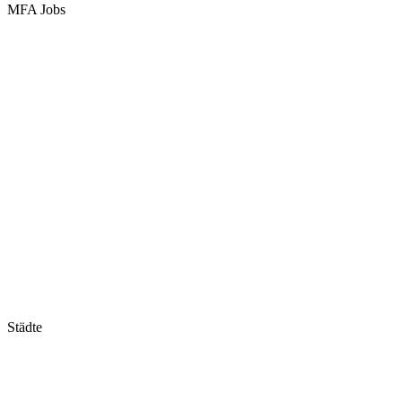
MFA Jobs
Baden-Württemberg
Bayern
Berlin
Brandenburg
Bremen
Hamburg
Hessen
Mecklenburg-Vorpommern
Niedersachsen
Nordrhein-Westfalen
Rheinland-Pfalz
Saarland
Sachsen
Sachsen-Anhalt
Schleswig-Holstein
Thüringen
Städte
Stuttgart
München
Frankfurt