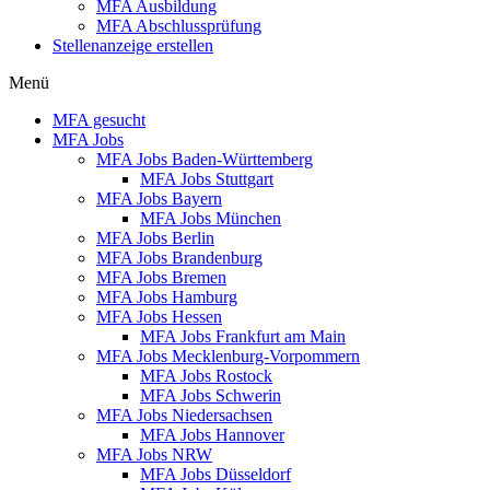
MFA Ausbildung
MFA Abschlussprüfung
Stellenanzeige erstellen
Menü
MFA gesucht
MFA Jobs
MFA Jobs Baden-Württemberg
MFA Jobs Stuttgart
MFA Jobs Bayern
MFA Jobs München
MFA Jobs Berlin
MFA Jobs Brandenburg
MFA Jobs Bremen
MFA Jobs Hamburg
MFA Jobs Hessen
MFA Jobs Frankfurt am Main
MFA Jobs Mecklenburg-Vorpommern
MFA Jobs Rostock
MFA Jobs Schwerin
MFA Jobs Niedersachsen
MFA Jobs Hannover
MFA Jobs NRW
MFA Jobs Düsseldorf