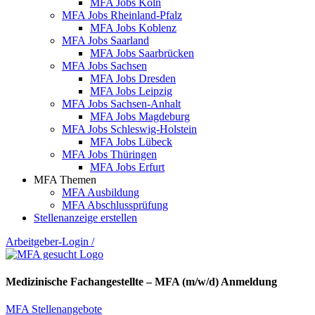
MFA Jobs Köln
MFA Jobs Rheinland-Pfalz
MFA Jobs Koblenz
MFA Jobs Saarland
MFA Jobs Saarbrücken
MFA Jobs Sachsen
MFA Jobs Dresden
MFA Jobs Leipzig
MFA Jobs Sachsen-Anhalt
MFA Jobs Magdeburg
MFA Jobs Schleswig-Holstein
MFA Jobs Lübeck
MFA Jobs Thüringen
MFA Jobs Erfurt
MFA Themen
MFA Ausbildung
MFA Abschlussprüfung
Stellenanzeige erstellen
Arbeitgeber-Login
/
Medizinische Fachangestellte – MFA (m/w/d) Anmeldung
MFA Stellenangebote