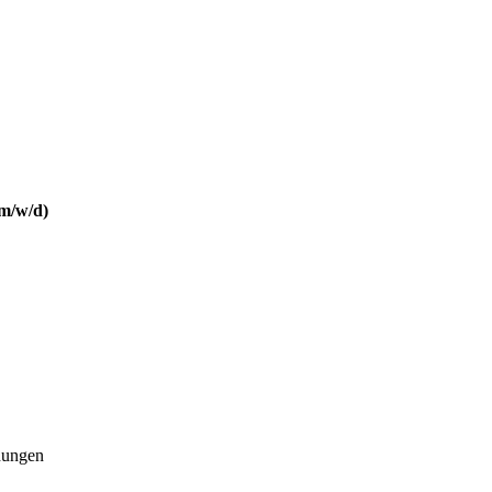
(m/w/d)
hungen