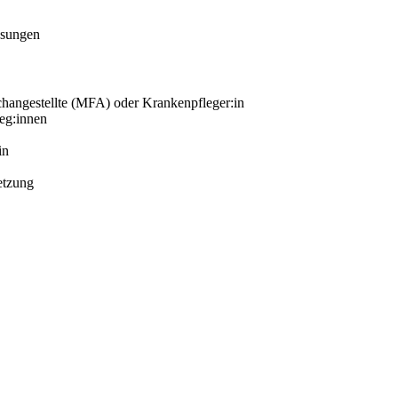
ssungen
changestellte (MFA) oder Krankenpfleger:in
eg:innen
in
etzung