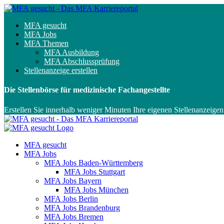
MFA gesucht
MFA Jobs
MFA Themen
MFA Ausbildung
MFA Abschlussprüfung
Stellenanzeige erstellen
Die Stellenbörse für medizinische Fachangestellte
Erstellen Sie innerhalb weniger Minuten Ihre eigenen Stellenanzeigen
MFA gesucht
MFA Jobs
MFA Jobs Baden-Württemberg
MFA Jobs Stuttgart
MFA Jobs Bayern
MFA Jobs München
MFA Jobs Berlin
MFA Jobs Brandenburg
MFA Jobs Bremen