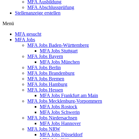
MFA Ausbildung
MFA Abschlussprüfung
Stellenanzeige erstellen
Menü
MFA gesucht
MFA Jobs
MFA Jobs Baden-Württemberg
MFA Jobs Stuttgart
MFA Jobs Bayern
MFA Jobs München
MFA Jobs Berlin
MFA Jobs Brandenburg
MFA Jobs Bremen
MFA Jobs Hamburg
MFA Jobs Hessen
MFA Jobs Frankfurt am Main
MFA Jobs Mecklenburg-Vorpommern
MFA Jobs Rostock
MFA Jobs Schwerin
MFA Jobs Niedersachsen
MFA Jobs Hannover
MFA Jobs NRW
MFA Jobs Düsseldorf