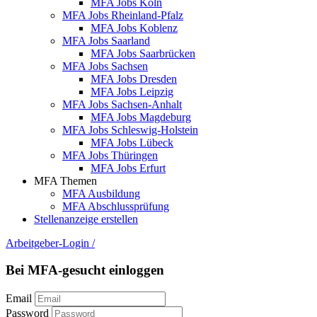
MFA Jobs Köln
MFA Jobs Rheinland-Pfalz
MFA Jobs Koblenz
MFA Jobs Saarland
MFA Jobs Saarbrücken
MFA Jobs Sachsen
MFA Jobs Dresden
MFA Jobs Leipzig
MFA Jobs Sachsen-Anhalt
MFA Jobs Magdeburg
MFA Jobs Schleswig-Holstein
MFA Jobs Lübeck
MFA Jobs Thüringen
MFA Jobs Erfurt
MFA Themen
MFA Ausbildung
MFA Abschlussprüfung
Stellenanzeige erstellen
Arbeitgeber-Login
/
Bei MFA-gesucht einloggen
Email
Password