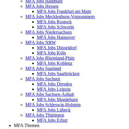
MFA Jobs Hamburg
MFA Jobs Hessen
MFA Jobs Frankfurt am Main
MFA Jobs Mecklenburg-Vorpommern
MFA Jobs Rostock
MFA Jobs Schwerin
MFA Jobs Niedersachsen
MFA Jobs Hannover
MFA Jobs NRW
MFA Jobs Düsseldorf
MFA Jobs Köln
MFA Jobs Rheinland-Pfalz
MFA Jobs Koblenz
MFA Jobs Saarland
MFA Jobs Saarbrücken
MFA Jobs Sachsen
MFA Jobs Dresden
MFA Jobs Leipzig
MFA Jobs Sachsen-Anhalt
MFA Jobs Magdeburg
MFA Jobs Schleswig-Holstein
MFA Jobs Lübeck
MFA Jobs Thüringen
MFA Jobs Erfurt
MFA Themen