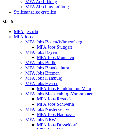
MFA Ausbildung
MFA Abschlussprüfung
Stellenanzeige erstellen
Menü
MFA gesucht
MFA Jobs
MFA Jobs Baden-Württemberg
MFA Jobs Stuttgart
MFA Jobs Bayern
MFA Jobs München
MFA Jobs Berlin
MFA Jobs Brandenburg
MFA Jobs Bremen
MFA Jobs Hamburg
MFA Jobs Hessen
MFA Jobs Frankfurt am Main
MFA Jobs Mecklenburg-Vorpommern
MFA Jobs Rostock
MFA Jobs Schwerin
MFA Jobs Niedersachsen
MFA Jobs Hannover
MFA Jobs NRW
MFA Jobs Düsseldorf