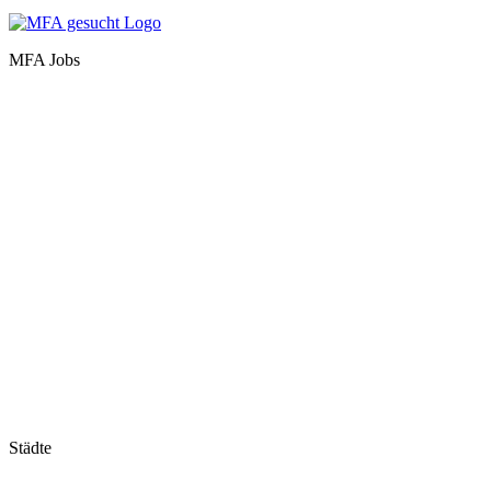
MFA Jobs
Baden-Württemberg
Bayern
Berlin
Brandenburg
Bremen
Hamburg
Hessen
Mecklenburg-Vorpommern
Niedersachsen
Nordrhein-Westfalen
Rheinland-Pfalz
Saarland
Sachsen
Sachsen-Anhalt
Schleswig-Holstein
Thüringen
Städte
Stuttgart