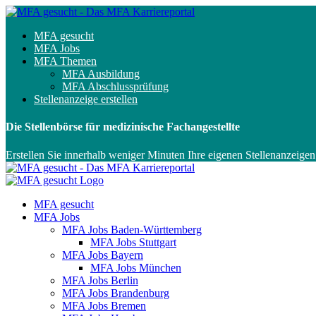
MFA gesucht
MFA Jobs
MFA Themen
MFA Ausbildung
MFA Abschlussprüfung
Stellenanzeige erstellen
Die Stellenbörse für medizinische Fachangestellte
Erstellen Sie innerhalb weniger Minuten Ihre eigenen Stellenanzeigen
MFA gesucht
MFA Jobs
MFA Jobs Baden-Württemberg
MFA Jobs Stuttgart
MFA Jobs Bayern
MFA Jobs München
MFA Jobs Berlin
MFA Jobs Brandenburg
MFA Jobs Bremen