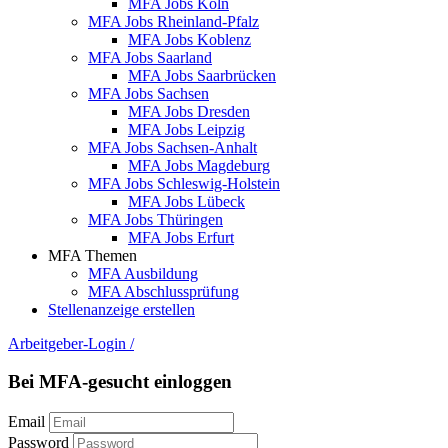
MFA Jobs Köln
MFA Jobs Rheinland-Pfalz
MFA Jobs Koblenz
MFA Jobs Saarland
MFA Jobs Saarbrücken
MFA Jobs Sachsen
MFA Jobs Dresden
MFA Jobs Leipzig
MFA Jobs Sachsen-Anhalt
MFA Jobs Magdeburg
MFA Jobs Schleswig-Holstein
MFA Jobs Lübeck
MFA Jobs Thüringen
MFA Jobs Erfurt
MFA Themen
MFA Ausbildung
MFA Abschlussprüfung
Stellenanzeige erstellen
Arbeitgeber-Login
/
Bei MFA-gesucht einloggen
Email
Password