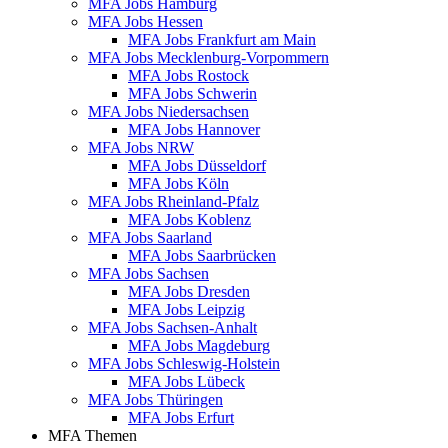
MFA Jobs Hamburg
MFA Jobs Hessen
MFA Jobs Frankfurt am Main
MFA Jobs Mecklenburg-Vorpommern
MFA Jobs Rostock
MFA Jobs Schwerin
MFA Jobs Niedersachsen
MFA Jobs Hannover
MFA Jobs NRW
MFA Jobs Düsseldorf
MFA Jobs Köln
MFA Jobs Rheinland-Pfalz
MFA Jobs Koblenz
MFA Jobs Saarland
MFA Jobs Saarbrücken
MFA Jobs Sachsen
MFA Jobs Dresden
MFA Jobs Leipzig
MFA Jobs Sachsen-Anhalt
MFA Jobs Magdeburg
MFA Jobs Schleswig-Holstein
MFA Jobs Lübeck
MFA Jobs Thüringen
MFA Jobs Erfurt
MFA Themen