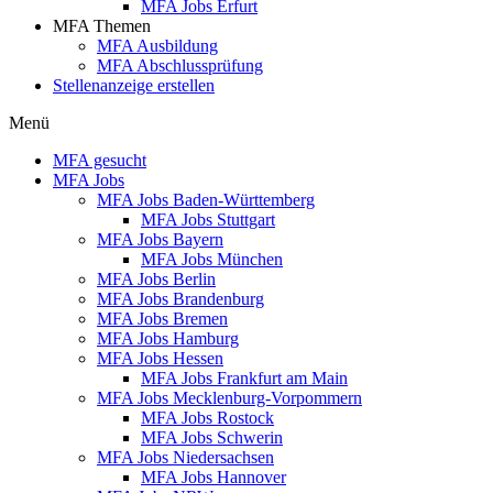
MFA Jobs Erfurt
MFA Themen
MFA Ausbildung
MFA Abschlussprüfung
Stellenanzeige erstellen
Menü
MFA gesucht
MFA Jobs
MFA Jobs Baden-Württemberg
MFA Jobs Stuttgart
MFA Jobs Bayern
MFA Jobs München
MFA Jobs Berlin
MFA Jobs Brandenburg
MFA Jobs Bremen
MFA Jobs Hamburg
MFA Jobs Hessen
MFA Jobs Frankfurt am Main
MFA Jobs Mecklenburg-Vorpommern
MFA Jobs Rostock
MFA Jobs Schwerin
MFA Jobs Niedersachsen
MFA Jobs Hannover