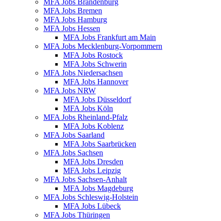
MFA Jobs Brandenburg
MFA Jobs Bremen
MFA Jobs Hamburg
MFA Jobs Hessen
MFA Jobs Frankfurt am Main
MFA Jobs Mecklenburg-Vorpommern
MFA Jobs Rostock
MFA Jobs Schwerin
MFA Jobs Niedersachsen
MFA Jobs Hannover
MFA Jobs NRW
MFA Jobs Düsseldorf
MFA Jobs Köln
MFA Jobs Rheinland-Pfalz
MFA Jobs Koblenz
MFA Jobs Saarland
MFA Jobs Saarbrücken
MFA Jobs Sachsen
MFA Jobs Dresden
MFA Jobs Leipzig
MFA Jobs Sachsen-Anhalt
MFA Jobs Magdeburg
MFA Jobs Schleswig-Holstein
MFA Jobs Lübeck
MFA Jobs Thüringen