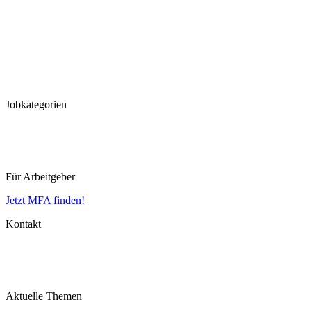
München
Frankfurt
Hannover
Düsseldorf
Köln
Koblenz
Leipzig
Jobkategorien
MFA
MTLA
MTRA
Für Arbeitgeber
Jetzt MFA finden!
Kontakt
Impressum
Datenschutz
AGB
Aktuelle Themen