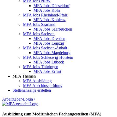
MFA Jobs NRW
MFA Jobs Düsseldorf
MFA Jobs Köln
MFA Jobs Rheinland-Pfalz
MFA Jobs Koblenz
MFA Jobs Saarland
MFA Jobs Saarbrücken
MFA Jobs Sachsen
MFA Jobs Dresden
MFA Jobs Leipzig
MFA Jobs Sachsen-Anhalt
MFA Jobs Magdeburg
MFA Jobs Schleswig-Holstein
MFA Jobs Lübeck
MFA Jobs Thüringen
MFA Jobs Erfurt
MFA Themen
MFA Ausbildung
MFA Abschlussprüfung
Stellenanzeige erstellen
Arbeitgeber-Login
/
Ausbildung zum Medizinischen Fachangestellten (MFA)