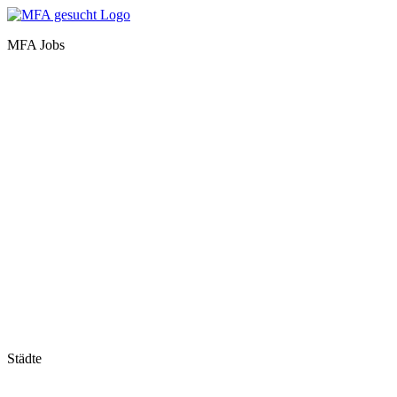
MFA Jobs
Baden-Württemberg
Bayern
Berlin
Brandenburg
Bremen
Hamburg
Hessen
Mecklenburg-Vorpommern
Niedersachsen
Nordrhein-Westfalen
Rheinland-Pfalz
Saarland
Sachsen
Sachsen-Anhalt
Schleswig-Holstein
Thüringen
Städte
Stuttgart